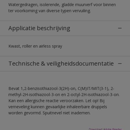
Watergedragen, isolerende, gladde muurverf voor binnen
ter voorkoming van diverse typen vervuiling.
Applicatie beschrijving
Kwast, roller en airless spray
Technische & veiligheidsdocumentatie
Bevat 1,2-benzisothiazool-3(2H)-on, C(M)IT/MIT(3-1), 2-
methyl-2H-isothiazool-3-on en 2-octyl-2H-isothiazool-3-on.
Kan een allergische reactie veroorzaken. Let op! Bij
verneveling kunnen gevaarlijke inhaleerbare druppels
worden gevormd. Spuitnevel niet inademen.
Download Adobe Reader