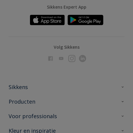
Sikkens Expert App
Volg Sikkens
Sikkens
Over Sikkens
Producten
AkzoNobel
Producten voor binnen
Voor professionals
Duurzaamheid
Producten voor buiten
Veelgestelde vragen
Advies & service
Kleur en inspiratie
Vind je verkooppunt