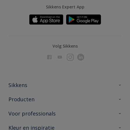
Sikkens Expert App
Volg Sikkens
Sikkens
Over Sikkens
Producten
AkzoNobel
Producten voor binnen
Voor professionals
Duurzaamheid
Producten voor buiten
Veelgestelde vragen
Advies & service
Kleur en inspiratie
Vind je verkooppunt