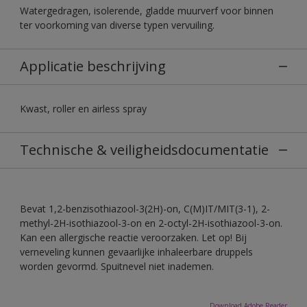
Watergedragen, isolerende, gladde muurverf voor binnen
ter voorkoming van diverse typen vervuiling.
Applicatie beschrijving
Kwast, roller en airless spray
Technische & veiligheidsdocumentatie
Bevat 1,2-benzisothiazool-3(2H)-on, C(M)IT/MIT(3-1), 2-
methyl-2H-isothiazool-3-on en 2-octyl-2H-isothiazool-3-on.
Kan een allergische reactie veroorzaken. Let op! Bij
verneveling kunnen gevaarlijke inhaleerbare druppels
worden gevormd. Spuitnevel niet inademen.
Download Adobe Reader