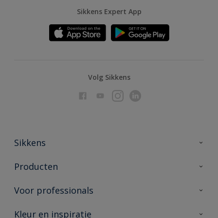
Sikkens Expert App
Volg Sikkens
Sikkens
Over Sikkens
Producten
AkzoNobel
Producten voor binnen
Voor professionals
Duurzaamheid
Producten voor buiten
Veelgestelde vragen
Advies & service
Kleur en inspiratie
Vind je verkooppunt