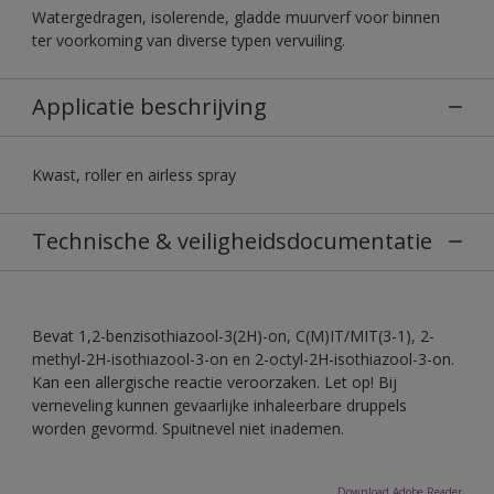
Watergedragen, isolerende, gladde muurverf voor binnen
ter voorkoming van diverse typen vervuiling.
Applicatie beschrijving
Kwast, roller en airless spray
Technische & veiligheidsdocumentatie
Bevat 1,2-benzisothiazool-3(2H)-on, C(M)IT/MIT(3-1), 2-
methyl-2H-isothiazool-3-on en 2-octyl-2H-isothiazool-3-on.
Kan een allergische reactie veroorzaken. Let op! Bij
verneveling kunnen gevaarlijke inhaleerbare druppels
worden gevormd. Spuitnevel niet inademen.
Download Adobe Reader