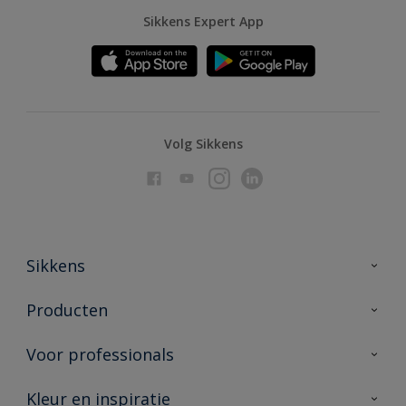
Sikkens Expert App
Volg Sikkens
Sikkens
Over Sikkens
Producten
AkzoNobel
Producten voor binnen
Voor professionals
Duurzaamheid
Producten voor buiten
Veelgestelde vragen
Advies & service
Kleur en inspiratie
Vind je verkooppunt