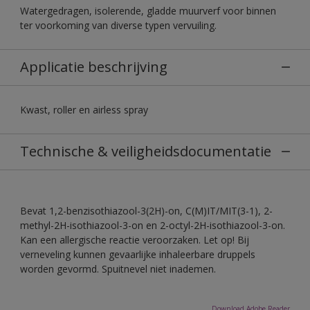
Watergedragen, isolerende, gladde muurverf voor binnen
ter voorkoming van diverse typen vervuiling.
Applicatie beschrijving
Kwast, roller en airless spray
Technische & veiligheidsdocumentatie
Bevat 1,2-benzisothiazool-3(2H)-on, C(M)IT/MIT(3-1), 2-
methyl-2H-isothiazool-3-on en 2-octyl-2H-isothiazool-3-on.
Kan een allergische reactie veroorzaken. Let op! Bij
verneveling kunnen gevaarlijke inhaleerbare druppels
worden gevormd. Spuitnevel niet inademen.
Download Adobe Reader