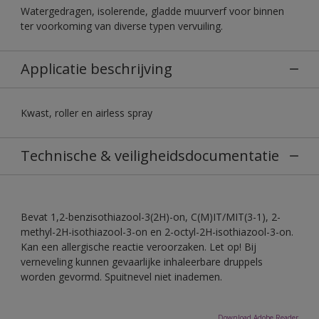
Watergedragen, isolerende, gladde muurverf voor binnen
ter voorkoming van diverse typen vervuiling.
Applicatie beschrijving
Kwast, roller en airless spray
Technische & veiligheidsdocumentatie
Bevat 1,2-benzisothiazool-3(2H)-on, C(M)IT/MIT(3-1), 2-
methyl-2H-isothiazool-3-on en 2-octyl-2H-isothiazool-3-on.
Kan een allergische reactie veroorzaken. Let op! Bij
verneveling kunnen gevaarlijke inhaleerbare druppels
worden gevormd. Spuitnevel niet inademen.
Download Adobe Reader