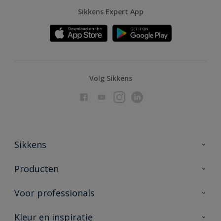
Sikkens Expert App
Volg Sikkens
Sikkens
Over Sikkens
Producten
AkzoNobel
Producten voor binnen
Voor professionals
Duurzaamheid
Producten voor buiten
Veelgestelde vragen
Advies & service
Kleur en inspiratie
Vind je verkooppunt