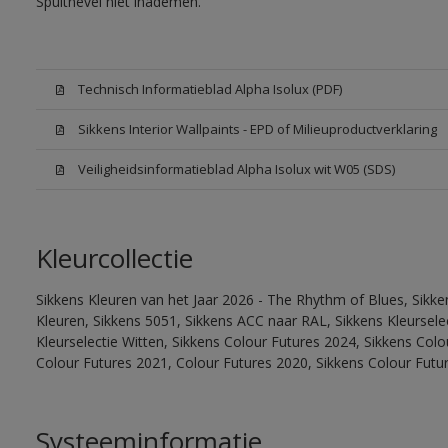
Spuitnevel niet inademen.
Technisch Informatieblad Alpha Isolux (PDF)
Sikkens Interior Wallpaints - EPD of Milieuproductverklaring
Veiligheidsinformatieblad Alpha Isolux wit W05 (SDS)
Kleurcollectie
Sikkens Kleuren van het Jaar 2026 - The Rhythm of Blues, Sikk
Kleuren, Sikkens 5051, Sikkens ACC naar RAL, Sikkens Kleurselect
Kleurselectie Witten, Sikkens Colour Futures 2024, Sikkens Col
Colour Futures 2021, Colour Futures 2020, Sikkens Colour Futu
Systeeminformatie