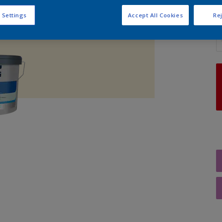
 Settings
Accept All Cookies
Rej
A