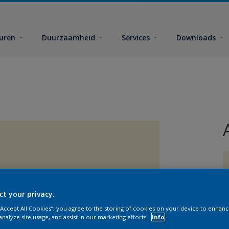
euren
Duurzaamheid
Services
Downloads
ct your privacy.
G
 “Accept All Cookies”, you agree to the storing of cookies on your device to enhanc
analyze site usage, and assist in our marketing efforts.
Info