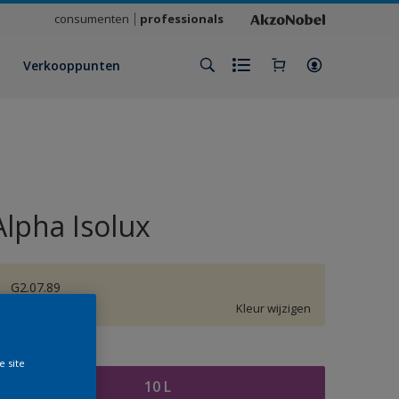
consumenten
professionals
Verkooppunten
Alpha Isolux
G2.07.89
Kleur wijzigen
rootte
e site
10 L