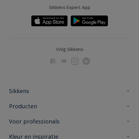
Sikkens Expert App
Volg Sikkens
Sikkens
Over Sikkens
Producten
AkzoNobel
Producten voor binnen
Voor professionals
Duurzaamheid
Producten voor buiten
Veelgestelde vragen
Advies & service
Kleur en inspiratie
Vind je verkooppunt