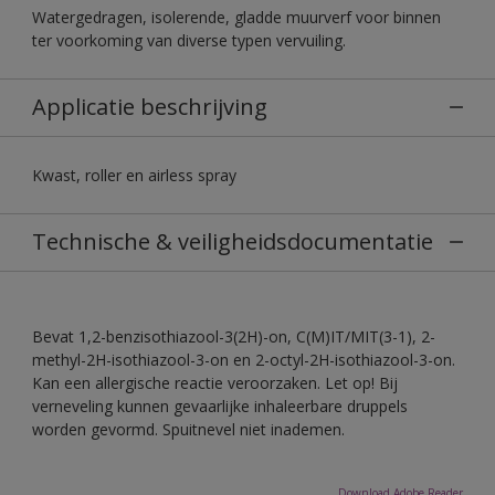
Watergedragen, isolerende, gladde muurverf voor binnen
ter voorkoming van diverse typen vervuiling.
Applicatie beschrijving
Kwast, roller en airless spray
Technische & veiligheidsdocumentatie
Bevat 1,2-benzisothiazool-3(2H)-on, C(M)IT/MIT(3-1), 2-
methyl-2H-isothiazool-3-on en 2-octyl-2H-isothiazool-3-on.
Kan een allergische reactie veroorzaken. Let op! Bij
verneveling kunnen gevaarlijke inhaleerbare druppels
worden gevormd. Spuitnevel niet inademen.
Download Adobe Reader