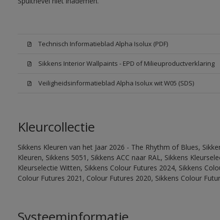
Spuitnevel niet inademen.
Technisch Informatieblad Alpha Isolux (PDF)
Sikkens Interior Wallpaints - EPD of Milieuproductverklaring
Veiligheidsinformatieblad Alpha Isolux wit W05 (SDS)
Kleurcollectie
Sikkens Kleuren van het Jaar 2026 - The Rhythm of Blues, Sikk
Kleuren, Sikkens 5051, Sikkens ACC naar RAL, Sikkens Kleurselect
Kleurselectie Witten, Sikkens Colour Futures 2024, Sikkens Col
Colour Futures 2021, Colour Futures 2020, Sikkens Colour Futu
Systeeminformatie