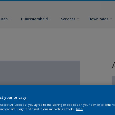
euren
Duurzaamheid
Services
Downloads
ct your privacy.
G
 “Accept All Cookies”, you agree to the storing of cookies on your device to enhanc
analyze site usage, and assist in our marketing efforts.
Info