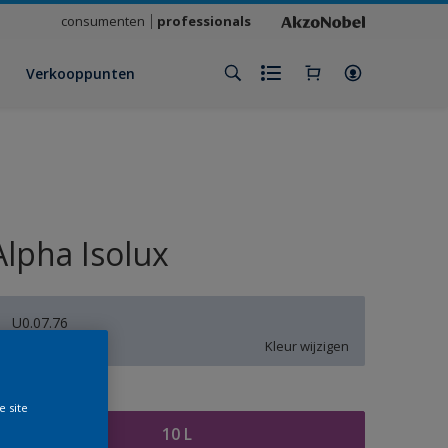
consumenten
professionals
Verkooppunten
Alpha Isolux
U0.07.76
Kleur wijzigen
rootte
e site
10 L