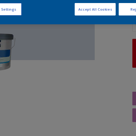
 Settings
Accept All Cookies
Rej
A