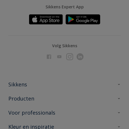
Sikkens Expert App
Volg Sikkens
Sikkens
Over Sikkens
Producten
AkzoNobel
Producten voor binnen
Voor professionals
Duurzaamheid
Producten voor buiten
Veelgestelde vragen
Advies & service
Kleur en inspiratie
Vind je verkooppunt