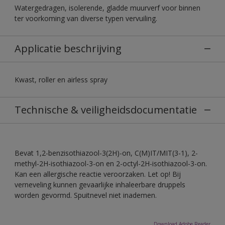
Watergedragen, isolerende, gladde muurverf voor binnen
ter voorkoming van diverse typen vervuiling.
Applicatie beschrijving
Kwast, roller en airless spray
Technische & veiligheidsdocumentatie
Bevat 1,2-benzisothiazool-3(2H)-on, C(M)IT/MIT(3-1), 2-
methyl-2H-isothiazool-3-on en 2-octyl-2H-isothiazool-3-on.
Kan een allergische reactie veroorzaken. Let op! Bij
verneveling kunnen gevaarlijke inhaleerbare druppels
worden gevormd. Spuitnevel niet inademen.
Download Adobe Reader