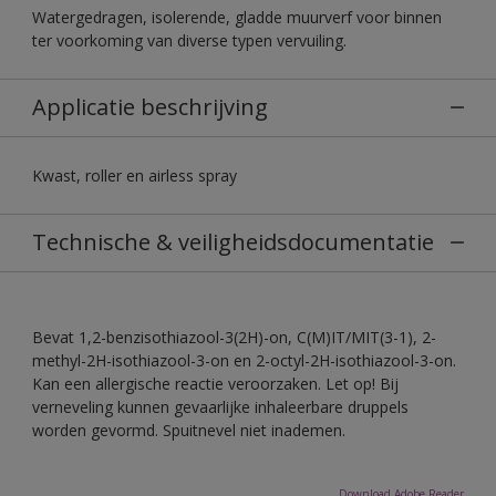
Watergedragen, isolerende, gladde muurverf voor binnen
ter voorkoming van diverse typen vervuiling.
Applicatie beschrijving
Kwast, roller en airless spray
Technische & veiligheidsdocumentatie
Bevat 1,2-benzisothiazool-3(2H)-on, C(M)IT/MIT(3-1), 2-
methyl-2H-isothiazool-3-on en 2-octyl-2H-isothiazool-3-on.
Kan een allergische reactie veroorzaken. Let op! Bij
verneveling kunnen gevaarlijke inhaleerbare druppels
worden gevormd. Spuitnevel niet inademen.
Download Adobe Reader