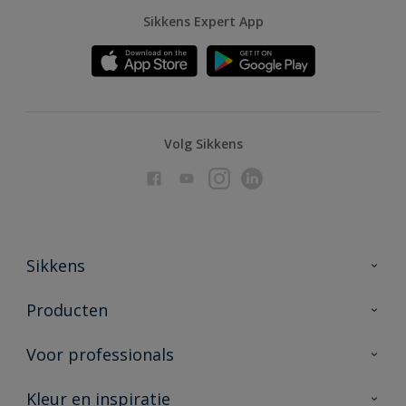
Sikkens Expert App
Volg Sikkens
Sikkens
Over Sikkens
Producten
AkzoNobel
Producten voor binnen
Voor professionals
Duurzaamheid
Producten voor buiten
Veelgestelde vragen
Advies & service
Kleur en inspiratie
Vind je verkooppunt