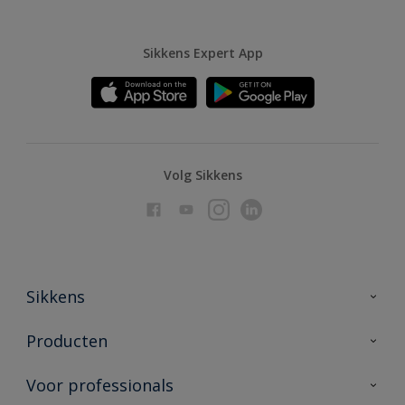
Sikkens Expert App
Volg Sikkens
Sikkens
Over Sikkens
Producten
AkzoNobel
Producten voor binnen
Voor professionals
Duurzaamheid
Producten voor buiten