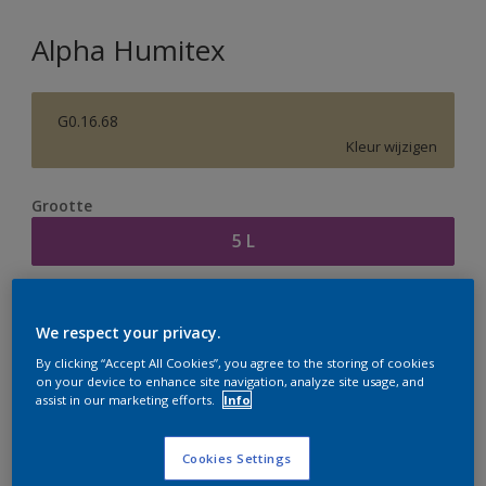
Alpha Humitex
G0.16.68
Kleur wijzigen
Grootte
5 L
Aantal
Verfcalculator
We respect your privacy.
Bereken
By clicking “Accept All Cookies”, you agree to the storing of cookies
on your device to enhance site navigation, analyze site usage, and
assist in our marketing efforts.
Info
Op dit moment is het niet mogelijk dit product online
te bestellen. Houd de website in de gaten, we werken
Cookies Settings
er hard aan om de voorraad aan te vullen.