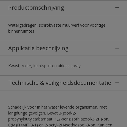
Productomschrijving
Watergedragen, schrobvaste muurverf voor vochtige
binnenruimtes
Applicatie beschrijving
Kwast, roller, luchtspuit en airless spray
Technische & veiligheidsdocumentatie
Schadelijk voor in het water levende organismen, met
langdurige gevolgen. Bevat 3-jood-2-
propynylbutylcarbamaat, 1,2-benzisothiazool-3(2H)-on,
C(M)IT/MIT(3-1) en 2-octyl-2H-isothiazool-3-on. Kan een