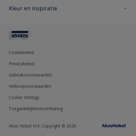
Veelgestelde vragen
Advies & service
Kleur en inspiratie
Vind je verkooppunt
Contact
Sikkens academy
Informatiebladen
Kleuren
Opdrachtgevers
Downloads
Kleurtesters
Polyfilla Pro
Kleurcollecties
Meesterhand
Kleur van het jaar
Cookiebeleid
Sikkens Center
Kleurhulpmiddelen
Privacybeleid
Kennisbank
Gebruiksvoorwaarden
Verkoopvoorwaarden
Cookie Settings
Toegankelijkheidsverklaring
Akzo Nobel N.V. Copyright © 2026