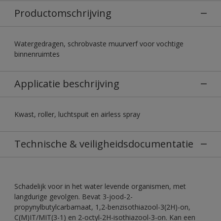
Productomschrijving
Watergedragen, schrobvaste muurverf voor vochtige
binnenruimtes
Applicatie beschrijving
Kwast, roller, luchtspuit en airless spray
Technische & veiligheidsdocumentatie
Schadelijk voor in het water levende organismen, met
langdurige gevolgen. Bevat 3-jood-2-
propynylbutylcarbamaat, 1,2-benzisothiazool-3(2H)-on,
C(M)IT/MIT(3-1) en 2-octyl-2H-isothiazool-3-on. Kan een