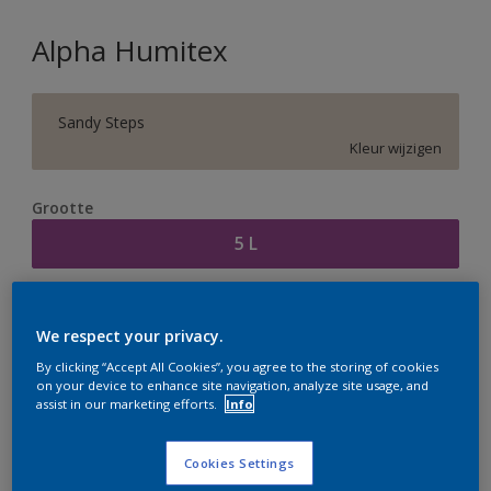
Alpha Humitex
Sandy Steps
Kleur wijzigen
Grootte
5 L
Aantal
Verfcalculator
We respect your privacy.
Bereken
By clicking “Accept All Cookies”, you agree to the storing of cookies
on your device to enhance site navigation, analyze site usage, and
assist in our marketing efforts.
Info
Op dit moment is het niet mogelijk dit product online
te bestellen. Houd de website in de gaten, we werken
Cookies Settings
er hard aan om de voorraad aan te vullen.