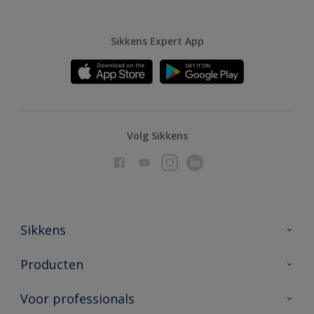
Sikkens Expert App
Volg Sikkens
Sikkens
Over Sikkens
Producten
AkzoNobel
Producten voor binnen
Voor professionals
Duurzaamheid
Producten voor buiten