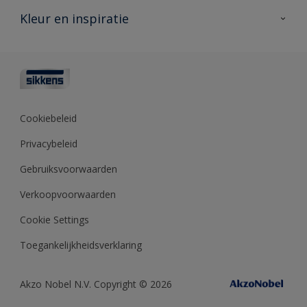
Veelgestelde vragen
Advies & service
Kleur en inspiratie
Vind je verkooppunt
Contact
Sikkens academy
Informatiebladen
Kleuren
Opdrachtgevers
Downloads
Kleurtesters
Polyfilla Pro
Kleurcollecties
Meesterhand
Kleur van het jaar
Cookiebeleid
Sikkens Center
Kleurhulpmiddelen
Privacybeleid
Kennisbank
Gebruiksvoorwaarden
Verkoopvoorwaarden
Cookie Settings
Toegankelijkheidsverklaring
Akzo Nobel N.V. Copyright © 2026