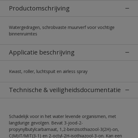
Productomschrijving
Watergedragen, schrobvaste muurverf voor vochtige
binnenruimtes
Applicatie beschrijving
Kwast, roller, luchtspuit en airless spray
Technische & veiligheidsdocumentatie
Schadelijk voor in het water levende organismen, met
langdurige gevolgen. Bevat 3-jood-2-
propynylbutylcarbamaat, 1,2-benzisothiazool-3(2H)-on,
C(M)IT/MIT(3-1) en 2-octyl-2H-isothiazool-3-on. Kan een