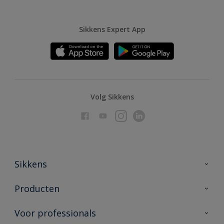
Sikkens Expert App
Volg Sikkens
Sikkens
Over Sikkens
Producten
AkzoNobel
Producten voor binnen
Voor professionals
Duurzaamheid
Producten voor buiten