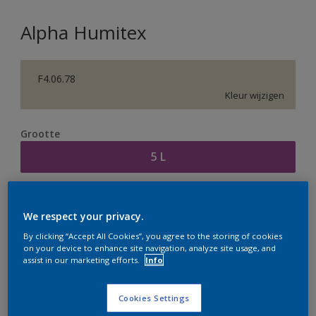
Alpha Humitex
F4.06.78
Kleur wijzigen
Grootte
5 L
Aantal
Verfcalculator
We respect your privacy.
Bereken
By clicking “Accept All Cookies”, you agree to the storing of cookies
on your device to enhance site navigation, analyze site usage, and
assist in our marketing efforts.
Info
Op dit moment is het niet mogelijk dit product online
te bestellen. Houd de website in de gaten, we werken
Cookies Settings
er hard aan om de voorraad aan te vullen.