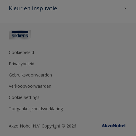
Veelgestelde vragen
Advies & service
Kleur en inspiratie
Vind je verkooppunt
Contact
Sikkens academy
Informatiebladen
Kleuren
Opdrachtgevers
Downloads
Kleurtesters
Polyfilla Pro
Kleurcollecties
Meesterhand
Kleur van het jaar
Cookiebeleid
Sikkens Center
Kleurhulpmiddelen
Privacybeleid
Kennisbank
Gebruiksvoorwaarden
Verkoopvoorwaarden
Cookie Settings
Toegankelijkheidsverklaring
Akzo Nobel N.V. Copyright © 2026