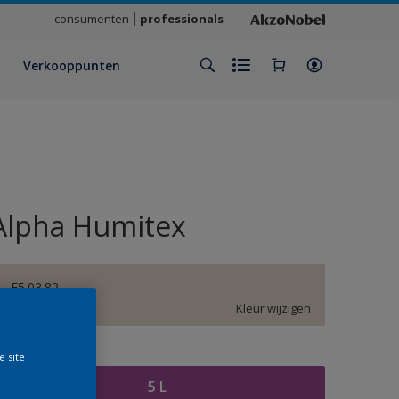
consumenten
professionals
Verkooppunten
Alpha Humitex
E5.03.82
Kleur wijzigen
rootte
e site
5 L