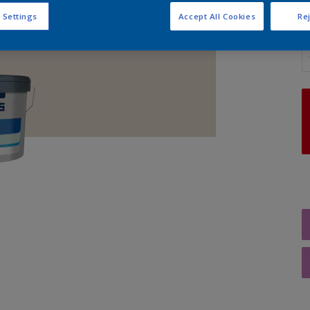
 Settings
Accept All Cookies
Rej
A