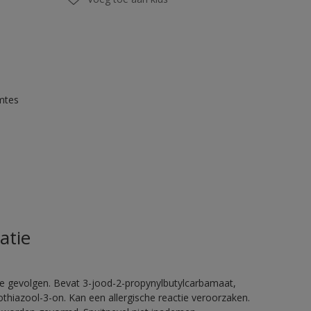
mtes
atie
ge gevolgen. Bevat 3-jood-2-propynylbutylcarbamaat,
thiazool-3-on. Kan een allergische reactie veroorzaken.