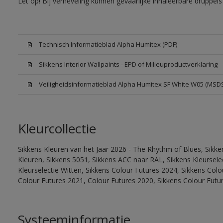
Let op! Bij verneveling kunnen gevaarlijke inhaleerbare druppe
Technisch Informatieblad Alpha Humitex (PDF)
Sikkens Interior Wallpaints - EPD of Milieuproductverklaring
Veiligheidsinformatieblad Alpha Humitex SF White W05 (MSD
Kleurcollectie
Sikkens Kleuren van het Jaar 2026 - The Rhythm of Blues, Sikk
Kleuren, Sikkens 5051, Sikkens ACC naar RAL, Sikkens Kleurselect
Kleurselectie Witten, Sikkens Colour Futures 2024, Sikkens Col
Colour Futures 2021, Colour Futures 2020, Sikkens Colour Futu
Systeeminformatie