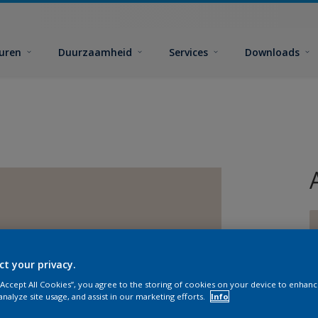
euren
Duurzaamheid
Services
Downloads
ct your privacy.
G
 “Accept All Cookies”, you agree to the storing of cookies on your device to enhanc
analyze site usage, and assist in our marketing efforts.
Info