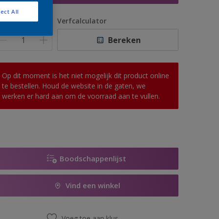
ect All
antal
Verfcalculator
Bereken
Op dit moment is het niet mogelijk dit product online
te bestellen. Houd de website in de gaten, we
werken er hard aan om de voorraad aan te vullen.
Boodschappenlijst
Vind een winkel
Voeg toe aan klus