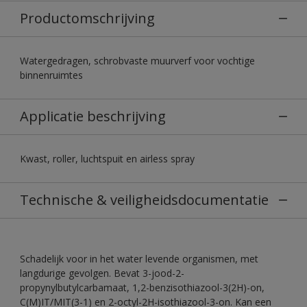
Productomschrijving
Watergedragen, schrobvaste muurverf voor vochtige
binnenruimtes
Applicatie beschrijving
Kwast, roller, luchtspuit en airless spray
Technische & veiligheidsdocumentatie
Schadelijk voor in het water levende organismen, met
langdurige gevolgen. Bevat 3-jood-2-
propynylbutylcarbamaat, 1,2-benzisothiazool-3(2H)-on,
C(M)IT/MIT(3-1) en 2-octyl-2H-isothiazool-3-on. Kan een