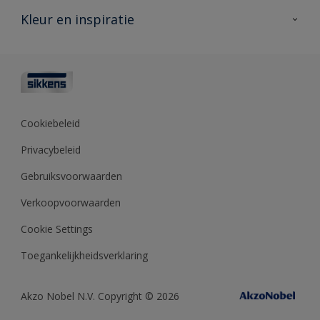
Veelgestelde vragen
Advies & service
Kleur en inspiratie
Vind je verkooppunt
Contact
Sikkens academy
Informatiebladen
Kleuren
Opdrachtgevers
Downloads
Kleurtesters
Polyfilla Pro
Kleurcollecties
Meesterhand
Kleur van het jaar
Cookiebeleid
Sikkens Center
Kleurhulpmiddelen
Privacybeleid
Kennisbank
Gebruiksvoorwaarden
Verkoopvoorwaarden
Cookie Settings
Toegankelijkheidsverklaring
Akzo Nobel N.V. Copyright © 2026