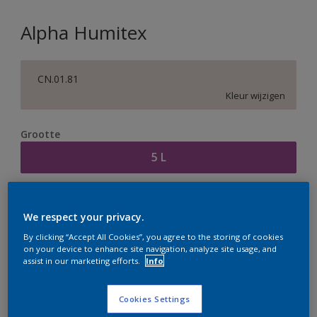
Alpha Humitex
CN.01.81
Kleur wijzigen
Grootte
5 L
Aantal
Verfcalculator
We respect your privacy.
Bereken
By clicking “Accept All Cookies”, you agree to the storing of cookies
on your device to enhance site navigation, analyze site usage, and
assist in our marketing efforts.
Info
Op dit moment is het niet mogelijk dit product online
te bestellen. Houd de website in de gaten, we werken
Cookies Settings
er hard aan om de voorraad aan te vullen.