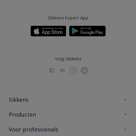
Sikkens Expert App
Volg Sikkens
Sikkens
Over Sikkens
Producten
AkzoNobel
Producten voor binnen
Voor professionals
Duurzaamheid
Producten voor buiten