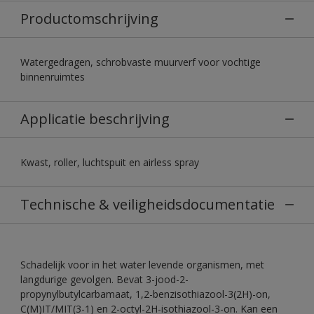
Productomschrijving
Watergedragen, schrobvaste muurverf voor vochtige
binnenruimtes
Applicatie beschrijving
Kwast, roller, luchtspuit en airless spray
Technische & veiligheidsdocumentatie
Schadelijk voor in het water levende organismen, met
langdurige gevolgen. Bevat 3-jood-2-
propynylbutylcarbamaat, 1,2-benzisothiazool-3(2H)-on,
C(M)IT/MIT(3-1) en 2-octyl-2H-isothiazool-3-on. Kan een