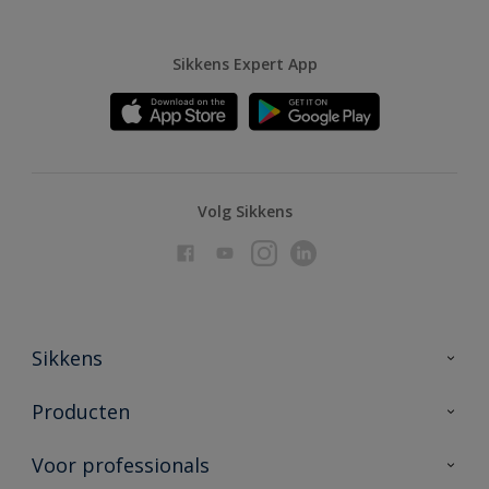
Sikkens Expert App
Volg Sikkens
Sikkens
Over Sikkens
Producten
AkzoNobel
Producten voor binnen
Voor professionals
Duurzaamheid
Producten voor buiten