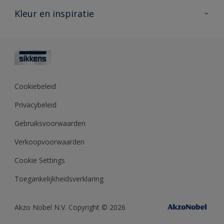
Veelgestelde vragen
Advies & service
Kleur en inspiratie
Vind je verkooppunt
Contact
Sikkens academy
Informatiebladen
Kleuren
Opdrachtgevers
Downloads
Kleurtesters
Polyfilla Pro
Kleurcollecties
Meesterhand
Kleur van het jaar
Cookiebeleid
Sikkens Center
Kleurhulpmiddelen
Privacybeleid
Kennisbank
Gebruiksvoorwaarden
Verkoopvoorwaarden
Cookie Settings
Toegankelijkheidsverklaring
Akzo Nobel N.V. Copyright © 2026