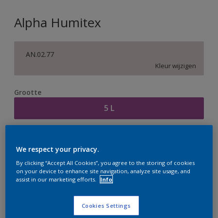
Alpha Humitex
AN.02.77
Kleur wijzigen
Grootte
5 L
Aantal
Verfcalculator
We respect your privacy.
Bereken
By clicking “Accept All Cookies”, you agree to the storing of cookies
on your device to enhance site navigation, analyze site usage, and
assist in our marketing efforts.
Info
Op dit moment is het niet mogelijk dit product online
te bestellen. Houd de website in de gaten, we werken
Cookies Settings
er hard aan om de voorraad aan te vullen.