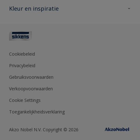
Veelgestelde vragen
Advies & service
Kleur en inspiratie
Vind je verkooppunt
Contact
Sikkens academy
Informatiebladen
Kleuren
Opdrachtgevers
Downloads
Kleurtesters
Polyfilla Pro
Kleurcollecties
Meesterhand
Kleur van het jaar
Cookiebeleid
Sikkens Center
Kleurhulpmiddelen
Privacybeleid
Kennisbank
Gebruiksvoorwaarden
Verkoopvoorwaarden
Cookie Settings
Toegankelijkheidsverklaring
Akzo Nobel N.V. Copyright © 2026