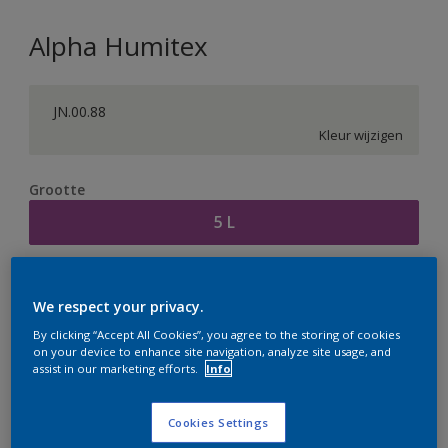
Alpha Humitex
JN.00.88
Kleur wijzigen
Grootte
5 L
Aantal
Verfcalculator
We respect your privacy.
Bereken
By clicking “Accept All Cookies”, you agree to the storing of cookies
on your device to enhance site navigation, analyze site usage, and
assist in our marketing efforts.
Info
Op dit moment is het niet mogelijk dit product online
te bestellen. Houd de website in de gaten, we werken
Cookies Settings
er hard aan om de voorraad aan te vullen.