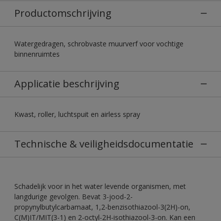
Productomschrijving
Watergedragen, schrobvaste muurverf voor vochtige
binnenruimtes
Applicatie beschrijving
Kwast, roller, luchtspuit en airless spray
Technische & veiligheidsdocumentatie
Schadelijk voor in het water levende organismen, met
langdurige gevolgen. Bevat 3-jood-2-
propynylbutylcarbamaat, 1,2-benzisothiazool-3(2H)-on,
C(M)IT/MIT(3-1) en 2-octyl-2H-isothiazool-3-on. Kan een