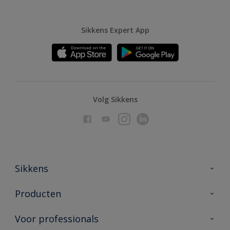
Sikkens Expert App
Volg Sikkens
Sikkens
Over Sikkens
Producten
AkzoNobel
Producten voor binnen
Voor professionals
Duurzaamheid
Producten voor buiten