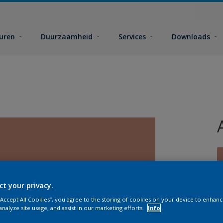
euren
Duurzaamheid
Services
Downloads
ct your privacy.
G
 “Accept All Cookies”, you agree to the storing of cookies on your device to enhanc
analyze site usage, and assist in our marketing efforts.
Info