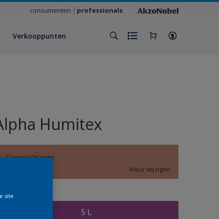
consumenten
professionals
Verkooppunten
Alpha Humitex
Copper Orange
Kleur wijzigen
rootte
e site
5 L