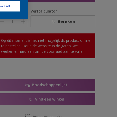
ect All
antal
Verfcalculator
Bereken
Op dit moment is het niet mogelijk dit product online
te bestellen. Houd de website in de gaten, we
werken er hard aan om de voorraad aan te vullen.
Boodschappenlijst
Vind een winkel
Voeg toe aan klus