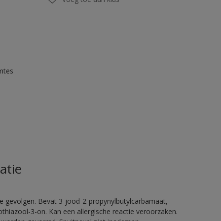
mtes
atie
ge gevolgen. Bevat 3-jood-2-propynylbutylcarbamaat,
thiazool-3-on. Kan een allergische reactie veroorzaken.