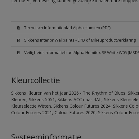
Let op! Bij verneveling kunnen gevaarlijke inhaleerbare druppe
Technisch Informatieblad Alpha Humitex (PDF)
Sikkens Interior Wallpaints - EPD of Milieuproductverklaring
Veiligheidsinformatieblad Alpha Humitex SF White W05 (MSD
Kleurcollectie
Sikkens Kleuren van het Jaar 2026 - The Rhythm of Blues, Sikk
Kleuren, Sikkens 5051, Sikkens ACC naar RAL, Sikkens Kleurselect
Kleurselectie Witten, Sikkens Colour Futures 2024, Sikkens Col
Colour Futures 2021, Colour Futures 2020, Sikkens Colour Futu
Systeeminformatie