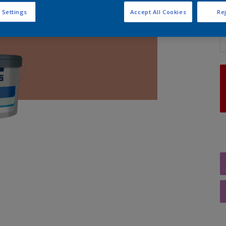
 Settings
Accept All Cookies
Rej
A