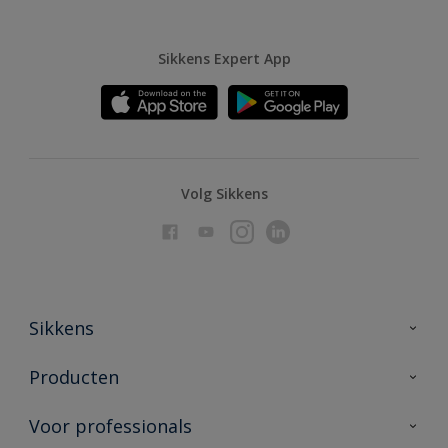
Sikkens Expert App
Volg Sikkens
Sikkens
Over Sikkens
Producten
AkzoNobel
Producten voor binnen
Voor professionals
Duurzaamheid
Producten voor buiten