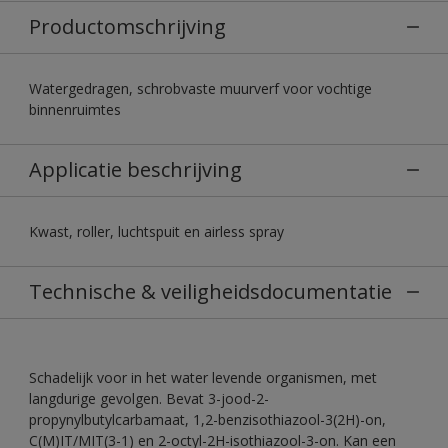
Productomschrijving
Watergedragen, schrobvaste muurverf voor vochtige
binnenruimtes
Applicatie beschrijving
Kwast, roller, luchtspuit en airless spray
Technische & veiligheidsdocumentatie
Schadelijk voor in het water levende organismen, met
langdurige gevolgen. Bevat 3-jood-2-
propynylbutylcarbamaat, 1,2-benzisothiazool-3(2H)-on,
C(M)IT/MIT(3-1) en 2-octyl-2H-isothiazool-3-on. Kan een