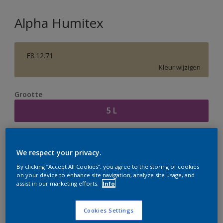
Alpha Humitex
F8.12.71
Kleur wijzigen
Grootte
5 L
Aantal
Verfcalculator
We respect your privacy.
Bereken
By clicking “Accept All Cookies”, you agree to the storing of cookies
on your device to enhance site navigation, analyze site usage, and
assist in our marketing efforts.
Info
Op dit moment is het niet mogelijk dit product online
te bestellen. Houd de website in de gaten, we werken
Cookies Settings
er hard aan om de voorraad aan te vullen.