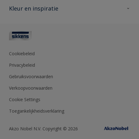
Veelgestelde vragen
Advies & service
Kleur en inspiratie
Vind je verkooppunt
Contact
Sikkens academy
Informatiebladen
Kleuren
Opdrachtgevers
Downloads
Kleurtesters
Polyfilla Pro
Kleurcollecties
Meesterhand
Kleur van het jaar
Cookiebeleid
Sikkens Center
Kleurhulpmiddelen
Privacybeleid
Kennisbank
Gebruiksvoorwaarden
Verkoopvoorwaarden
Cookie Settings
Toegankelijkheidsverklaring
Akzo Nobel N.V. Copyright © 2026