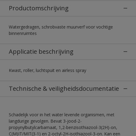
Productomschrijving
Watergedragen, schrobvaste muurverf voor vochtige
binnenruimtes
Applicatie beschrijving
Kwast, roller, luchtspuit en airless spray
Technische & veiligheidsdocumentatie
Schadelijk voor in het water levende organismen, met
langdurige gevolgen. Bevat 3-jood-2-
propynylbutylcarbamaat, 1,2-benzisothiazool-3(2H)-on,
C(M)IT/MIT(3-1) en 2-octyl-2H-isothiazool-3-on. Kan een