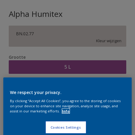
Alpha Humitex
BN.02.77
Kleur wijzigen
Grootte
5 L
Aantal
Verfcalculator
We respect your privacy.
Bereken
By clicking “Accept All Cookies”, you agree to the storing of cookies
on your device to enhance site navigation, analyze site usage, and
assist in our marketing efforts.
Info
Op dit moment is het niet mogelijk dit product online
te bestellen. Houd de website in de gaten, we werken
Cookies Settings
er hard aan om de voorraad aan te vullen.