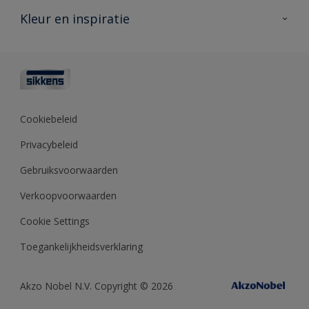
Veelgestelde vragen
Advies & service
Kleur en inspiratie
Vind je verkooppunt
Contact
Sikkens academy
Informatiebladen
Kleuren
Opdrachtgevers
Downloads
Kleurtesters
Polyfilla Pro
Kleurcollecties
Meesterhand
Kleur van het jaar
Cookiebeleid
Sikkens Center
Kleurhulpmiddelen
Privacybeleid
Kennisbank
Gebruiksvoorwaarden
Verkoopvoorwaarden
Cookie Settings
Toegankelijkheidsverklaring
Akzo Nobel N.V. Copyright © 2026