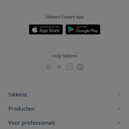
Sikkens Expert App
Volg Sikkens
Sikkens
Over Sikkens
Producten
AkzoNobel
Producten voor binnen
Voor professionals
Duurzaamheid
Producten voor buiten