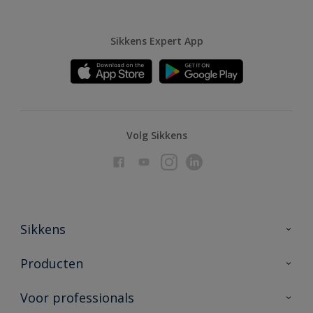
Sikkens Expert App
Volg Sikkens
Sikkens
Over Sikkens
Producten
AkzoNobel
Producten voor binnen
Voor professionals
Duurzaamheid
Producten voor buiten