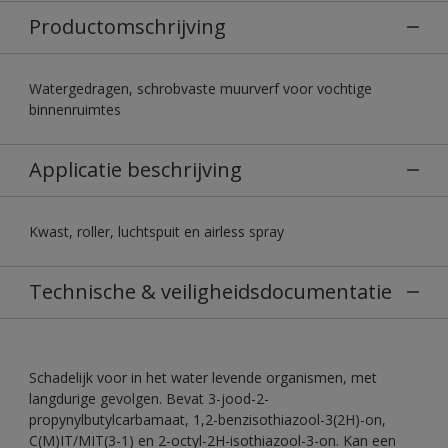
Productomschrijving
Watergedragen, schrobvaste muurverf voor vochtige
binnenruimtes
Applicatie beschrijving
Kwast, roller, luchtspuit en airless spray
Technische & veiligheidsdocumentatie
Schadelijk voor in het water levende organismen, met
langdurige gevolgen. Bevat 3-jood-2-
propynylbutylcarbamaat, 1,2-benzisothiazool-3(2H)-on,
C(M)IT/MIT(3-1) en 2-octyl-2H-isothiazool-3-on. Kan een