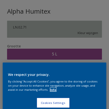
Alpha Humitex
LN.02.71
Kleur wijzigen
Grootte
5 L
Aantal
Verfcalculator
We respect your privacy.
Bereken
By clicking “Accept All Cookies”, you agree to the storing of cookies
on your device to enhance site navigation, analyze site usage, and
assist in our marketing efforts.
Info
Op dit moment is het niet mogelijk dit product online
te bestellen. Houd de website in de gaten, we werken
Cookies Settings
er hard aan om de voorraad aan te vullen.