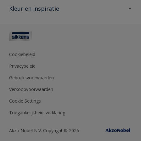
Veelgestelde vragen
Advies & service
Kleur en inspiratie
Vind je verkooppunt
Contact
Sikkens academy
Informatiebladen
Kleuren
Opdrachtgevers
Downloads
Kleurtesters
Polyfilla Pro
Kleurcollecties
Meesterhand
Kleur van het jaar
Cookiebeleid
Sikkens Center
Kleurhulpmiddelen
Privacybeleid
Kennisbank
Gebruiksvoorwaarden
Verkoopvoorwaarden
Cookie Settings
Toegankelijkheidsverklaring
Akzo Nobel N.V. Copyright © 2026