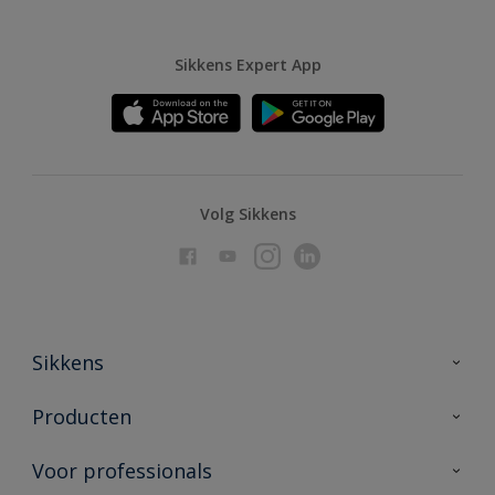
Sikkens Expert App
Volg Sikkens
Sikkens
Over Sikkens
Producten
AkzoNobel
Producten voor binnen
Voor professionals
Duurzaamheid
Producten voor buiten