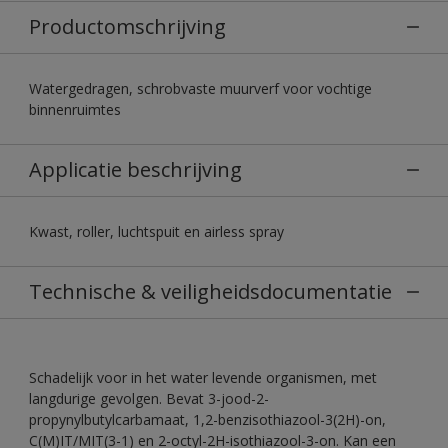
Productomschrijving
Watergedragen, schrobvaste muurverf voor vochtige
binnenruimtes
Applicatie beschrijving
Kwast, roller, luchtspuit en airless spray
Technische & veiligheidsdocumentatie
Schadelijk voor in het water levende organismen, met
langdurige gevolgen. Bevat 3-jood-2-
propynylbutylcarbamaat, 1,2-benzisothiazool-3(2H)-on,
C(M)IT/MIT(3-1) en 2-octyl-2H-isothiazool-3-on. Kan een