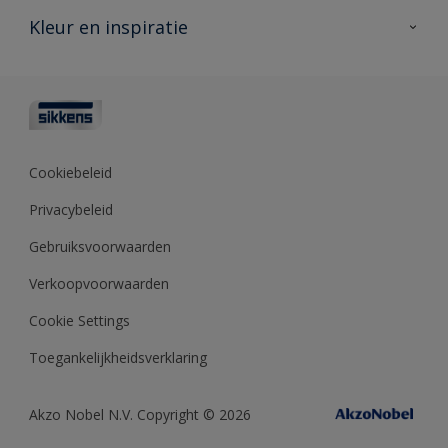
Veelgestelde vragen
Advies & service
Kleur en inspiratie
Vind je verkooppunt
Contact
Sikkens academy
Informatiebladen
Kleuren
Opdrachtgevers
Downloads
Kleurtesters
Polyfilla Pro
Kleurcollecties
Meesterhand
Kleur van het jaar
Cookiebeleid
Sikkens Center
Kleurhulpmiddelen
Privacybeleid
Kennisbank
Gebruiksvoorwaarden
Verkoopvoorwaarden
Cookie Settings
Toegankelijkheidsverklaring
Akzo Nobel N.V. Copyright © 2026