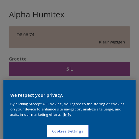
Alpha Humitex
D8.06.74
Kleur wijzigen
Grootte
5 L
Aantal
Verfcalculator
We respect your privacy.
Bereken
By clicking “Accept All Cookies”, you agree to the storing of cookies
on your device to enhance site navigation, analyze site usage, and
assist in our marketing efforts.
Info
Op dit moment is het niet mogelijk dit product online
te bestellen. Houd de website in de gaten, we werken
Cookies Settings
er hard aan om de voorraad aan te vullen.