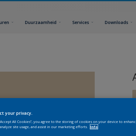
euren
Duurzaamheid
Services
Downloads
ct your privacy.
G
 “Accept All Cookies”, you agree to the storing of cookies on your device to enhanc
analyze site usage, and assist in our marketing efforts.
Info