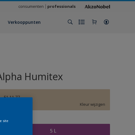
consumenten
professionals
Verkooppunten
Alpha Humitex
F1.11.77
Kleur wijzigen
rootte
e site
5 L