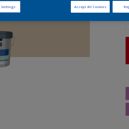
 Settings
Accept All Cookies
Rej
A