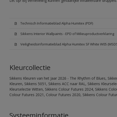
Let op! Bij verneveling kunnen gevaarlijke inhaleerbare druppe
Technisch Informatieblad Alpha Humitex (PDF)
Sikkens Interior Wallpaints - EPD of Milieuproductverklaring
Veiligheidsinformatieblad Alpha Humitex SF White W05 (MSD
Kleurcollectie
Sikkens Kleuren van het Jaar 2026 - The Rhythm of Blues, Sikk
Kleuren, Sikkens 5051, Sikkens ACC naar RAL, Sikkens Kleurselect
Kleurselectie Witten, Sikkens Colour Futures 2024, Sikkens Col
Colour Futures 2021, Colour Futures 2020, Sikkens Colour Futu
Systeeminformatie