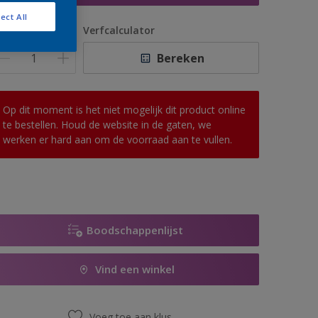
ect All
antal
Verfcalculator
Bereken
Op dit moment is het niet mogelijk dit product online
te bestellen. Houd de website in de gaten, we
werken er hard aan om de voorraad aan te vullen.
Boodschappenlijst
Vind een winkel
Voeg toe aan klus