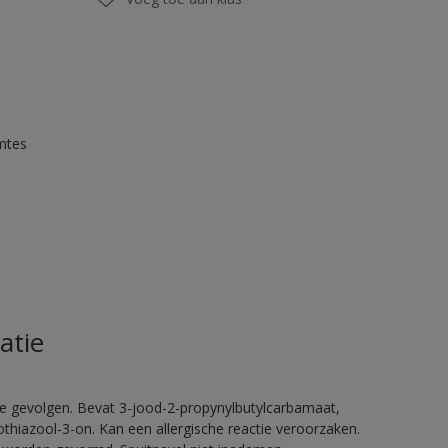
mtes
atie
ge gevolgen. Bevat 3-jood-2-propynylbutylcarbamaat,
thiazool-3-on. Kan een allergische reactie veroorzaken.