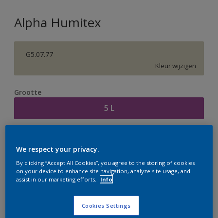
Alpha Humitex
G5.07.77
Kleur wijzigen
Grootte
5 L
Aantal
Verfcalculator
We respect your privacy.
Bereken
By clicking “Accept All Cookies”, you agree to the storing of cookies
on your device to enhance site navigation, analyze site usage, and
assist in our marketing efforts.
Info
Op dit moment is het niet mogelijk dit product online
te bestellen. Houd de website in de gaten, we werken
Cookies Settings
er hard aan om de voorraad aan te vullen.