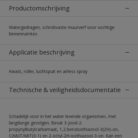
Productomschrijving
Watergedragen, schrobvaste muurverf voor vochtige
binnenruimtes
Applicatie beschrijving
Kwast, roller, luchtspuit en airless spray
Technische & veiligheidsdocumentatie
Schadelijk voor in het water levende organismen, met
langdurige gevolgen. Bevat 3-jood-2-
propynylbutylcarbamaat, 1,2-benzisothiazool-3(2H)-on,
C(M)IT/MIT(3-1) en 2-octyl-2H-isothiazool-3-on. Kan een