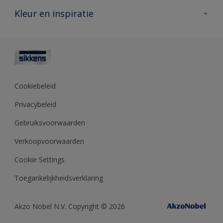
Veelgestelde vragen
Advies & service
Kleur en inspiratie
Vind je verkooppunt
Contact
Sikkens academy
Informatiebladen
Kleuren
Opdrachtgevers
Downloads
Kleurtesters
Polyfilla Pro
Kleurcollecties
Meesterhand
Kleur van het jaar
Cookiebeleid
Sikkens Center
Kleurhulpmiddelen
Privacybeleid
Kennisbank
Gebruiksvoorwaarden
Verkoopvoorwaarden
Cookie Settings
Toegankelijkheidsverklaring
Akzo Nobel N.V. Copyright © 2026