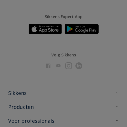
Sikkens Expert App
Volg Sikkens
Sikkens
Over Sikkens
Producten
AkzoNobel
Producten voor binnen
Voor professionals
Duurzaamheid
Producten voor buiten