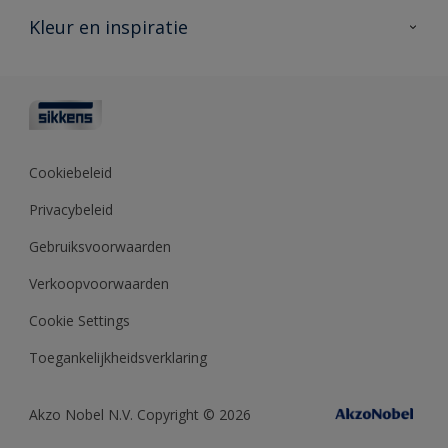
Veelgestelde vragen
Advies & service
Kleur en inspiratie
Vind je verkooppunt
Contact
Sikkens academy
Informatiebladen
Kleuren
Opdrachtgevers
Downloads
Kleurtesters
Polyfilla Pro
Kleurcollecties
Meesterhand
Kleur van het jaar
Cookiebeleid
Sikkens Center
Kleurhulpmiddelen
Privacybeleid
Kennisbank
Gebruiksvoorwaarden
Verkoopvoorwaarden
Cookie Settings
Toegankelijkheidsverklaring
Akzo Nobel N.V. Copyright © 2026