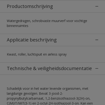
Productomschrijving
Watergedragen, schrobvaste muurverf voor vochtige
binnenruimtes
Applicatie beschrijving
Kwast, roller, luchtspuit en airless spray
Technische & veiligheidsdocumentatie
Schadelijk voor in het water levende organismen, met
langdurige gevolgen. Bevat 3-jood-2-
propynylbutylcarbamaat, 1,2-benzisothiazool-3(2H)-on,
C(M)IT/MIT(3-1) en 2-octyl-2H-isothiazool-3-on. Kan een