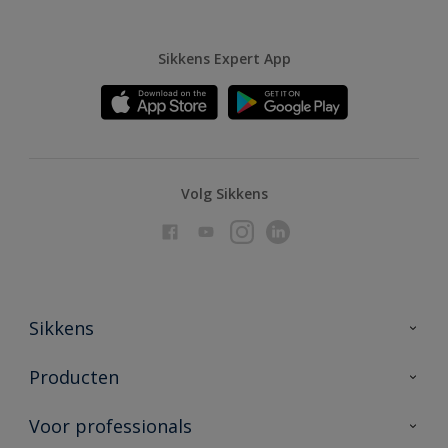
Sikkens Expert App
Volg Sikkens
Sikkens
Over Sikkens
Producten
AkzoNobel
Producten voor binnen
Voor professionals
Duurzaamheid
Producten voor buiten