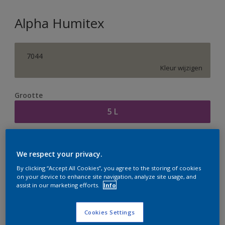
Alpha Humitex
7044
Kleur wijzigen
Grootte
5 L
Aantal
Verfcalculator
We respect your privacy.
Bereken
By clicking “Accept All Cookies”, you agree to the storing of cookies
on your device to enhance site navigation, analyze site usage, and
assist in our marketing efforts.
Info
Op dit moment is het niet mogelijk dit product online
te bestellen. Houd de website in de gaten, we werken
Cookies Settings
er hard aan om de voorraad aan te vullen.