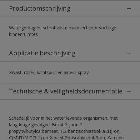
Productomschrijving
Watergedragen, schrobvaste muurverf voor vochtige
binnenruimtes
Applicatie beschrijving
Kwast, roller, luchtspuit en airless spray
Technische & veiligheidsdocumentatie
Schadelijk voor in het water levende organismen, met
langdurige gevolgen. Bevat 3-jood-2-
propynylbutylcarbamaat, 1,2-benzisothiazool-3(2H)-on,
C(M)IT/MIT(3-1) en 2-octyl-2H-isothiazool-3-on. Kan een