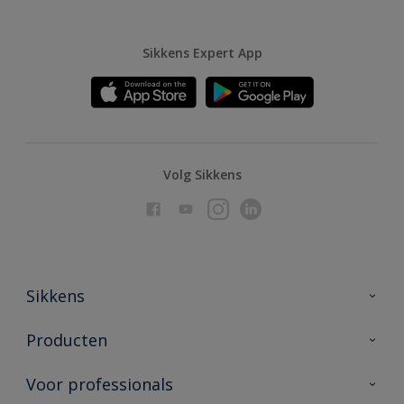
Sikkens Expert App
Volg Sikkens
Sikkens
Over Sikkens
Producten
AkzoNobel
Producten voor binnen
Voor professionals
Duurzaamheid
Producten voor buiten