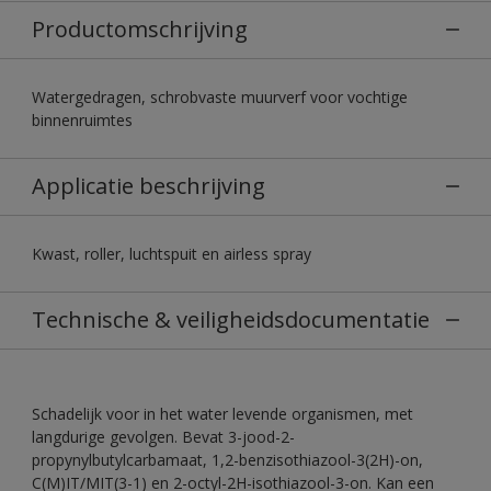
Productomschrijving
Watergedragen, schrobvaste muurverf voor vochtige
binnenruimtes
Applicatie beschrijving
Kwast, roller, luchtspuit en airless spray
Technische & veiligheidsdocumentatie
Schadelijk voor in het water levende organismen, met
langdurige gevolgen. Bevat 3-jood-2-
propynylbutylcarbamaat, 1,2-benzisothiazool-3(2H)-on,
C(M)IT/MIT(3-1) en 2-octyl-2H-isothiazool-3-on. Kan een