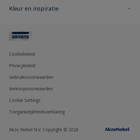
Veelgestelde vragen
Advies & service
Kleur en inspiratie
Vind je verkooppunt
Contact
Sikkens academy
Informatiebladen
Kleuren
Opdrachtgevers
Downloads
Kleurtesters
Polyfilla Pro
Kleurcollecties
Meesterhand
Kleur van het jaar
Cookiebeleid
Sikkens Center
Kleurhulpmiddelen
Privacybeleid
Kennisbank
Gebruiksvoorwaarden
Verkoopvoorwaarden
Cookie Settings
Toegankelijkheidsverklaring
Akzo Nobel N.V. Copyright © 2026