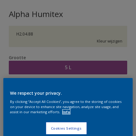
Alpha Humitex
H2.04.88
Kleur wijzigen
Grootte
5 L
Aantal
Verfcalculator
We respect your privacy.
Bereken
By clicking “Accept All Cookies”, you agree to the storing of cookies
on your device to enhance site navigation, analyze site usage, and
assist in our marketing efforts.
Info
Op dit moment is het niet mogelijk dit product online
te bestellen. Houd de website in de gaten, we werken
Cookies Settings
er hard aan om de voorraad aan te vullen.