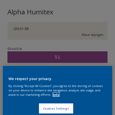
Alpha Humitex
GN.01.88
Kleur wijzigen
Grootte
5 L
Aantal
Verfcalculator
We respect your privacy.
Bereken
By clicking “Accept All Cookies”, you agree to the storing of cookies
on your device to enhance site navigation, analyze site usage, and
assist in our marketing efforts.
Info
Op dit moment is het niet mogelijk dit product online
te bestellen. Houd de website in de gaten, we werken
Cookies Settings
er hard aan om de voorraad aan te vullen.