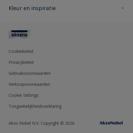
Veelgestelde vragen
Advies & service
Kleur en inspiratie
Vind je verkooppunt
Contact
Sikkens academy
Informatiebladen
Kleuren
Opdrachtgevers
Downloads
Kleurtesters
Polyfilla Pro
Kleurcollecties
Meesterhand
Kleur van het jaar
Cookiebeleid
Sikkens Center
Kleurhulpmiddelen
Privacybeleid
Kennisbank
Gebruiksvoorwaarden
Verkoopvoorwaarden
Cookie Settings
Toegankelijkheidsverklaring
Akzo Nobel N.V. Copyright © 2026