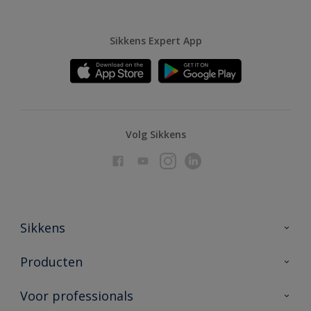
Sikkens Expert App
Volg Sikkens
Sikkens
Over Sikkens
Producten
AkzoNobel
Producten voor binnen
Voor professionals
Duurzaamheid
Producten voor buiten