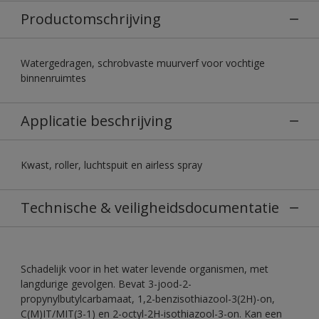
Productomschrijving
Watergedragen, schrobvaste muurverf voor vochtige
binnenruimtes
Applicatie beschrijving
Kwast, roller, luchtspuit en airless spray
Technische & veiligheidsdocumentatie
Schadelijk voor in het water levende organismen, met
langdurige gevolgen. Bevat 3-jood-2-
propynylbutylcarbamaat, 1,2-benzisothiazool-3(2H)-on,
C(M)IT/MIT(3-1) en 2-octyl-2H-isothiazool-3-on. Kan een