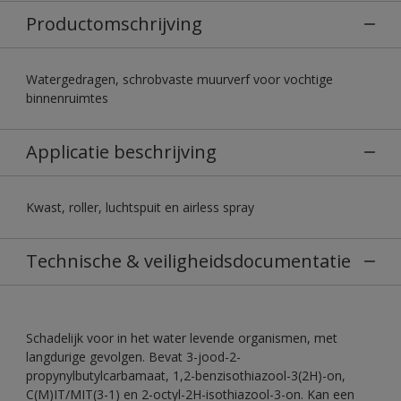
Productomschrijving
Watergedragen, schrobvaste muurverf voor vochtige
binnenruimtes
Applicatie beschrijving
Kwast, roller, luchtspuit en airless spray
Technische & veiligheidsdocumentatie
Schadelijk voor in het water levende organismen, met
langdurige gevolgen. Bevat 3-jood-2-
propynylbutylcarbamaat, 1,2-benzisothiazool-3(2H)-on,
C(M)IT/MIT(3-1) en 2-octyl-2H-isothiazool-3-on. Kan een