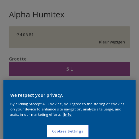
Alpha Humitex
G4.05.81
Kleur wijzigen
Grootte
5 L
Aantal
Verfcalculator
We respect your privacy.
Bereken
By clicking “Accept All Cookies”, you agree to the storing of cookies
on your device to enhance site navigation, analyze site usage, and
assist in our marketing efforts.
Info
Op dit moment is het niet mogelijk dit product online
te bestellen. Houd de website in de gaten, we werken
Cookies Settings
er hard aan om de voorraad aan te vullen.