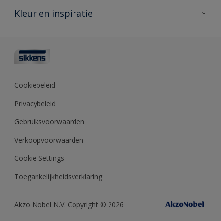
Veelgestelde vragen
Advies & service
Kleur en inspiratie
Vind je verkooppunt
Contact
Sikkens academy
Informatiebladen
Kleuren
Opdrachtgevers
Downloads
Kleurtesters
Polyfilla Pro
Kleurcollecties
Meesterhand
Kleur van het jaar
Cookiebeleid
Sikkens Center
Kleurhulpmiddelen
Privacybeleid
Kennisbank
Gebruiksvoorwaarden
Verkoopvoorwaarden
Cookie Settings
Toegankelijkheidsverklaring
Akzo Nobel N.V. Copyright © 2026