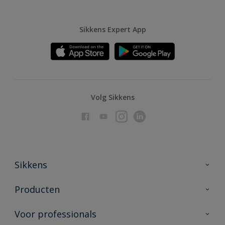
Sikkens Expert App
Volg Sikkens
Sikkens
Over Sikkens
Producten
AkzoNobel
Producten voor binnen
Voor professionals
Duurzaamheid
Producten voor buiten