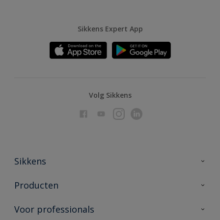
Sikkens Expert App
Volg Sikkens
Sikkens
Over Sikkens
Producten
AkzoNobel
Producten voor binnen
Voor professionals
Duurzaamheid
Producten voor buiten