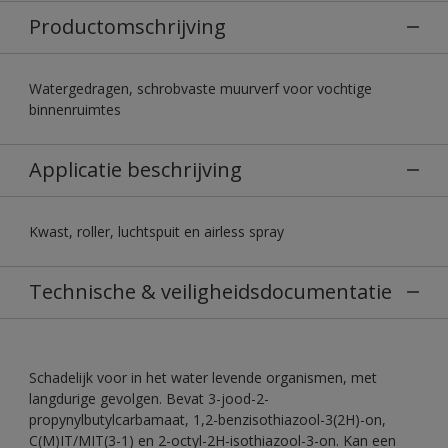
Productomschrijving
Watergedragen, schrobvaste muurverf voor vochtige
binnenruimtes
Applicatie beschrijving
Kwast, roller, luchtspuit en airless spray
Technische & veiligheidsdocumentatie
Schadelijk voor in het water levende organismen, met
langdurige gevolgen. Bevat 3-jood-2-
propynylbutylcarbamaat, 1,2-benzisothiazool-3(2H)-on,
C(M)IT/MIT(3-1) en 2-octyl-2H-isothiazool-3-on. Kan een