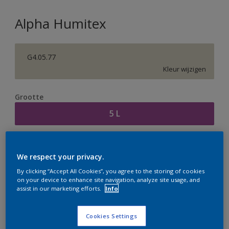
Alpha Humitex
G4.05.77
Kleur wijzigen
Grootte
5 L
Aantal
Verfcalculator
We respect your privacy.
Bereken
By clicking “Accept All Cookies”, you agree to the storing of cookies
on your device to enhance site navigation, analyze site usage, and
assist in our marketing efforts.
Info
Op dit moment is het niet mogelijk dit product online
te bestellen. Houd de website in de gaten, we werken
Cookies Settings
er hard aan om de voorraad aan te vullen.