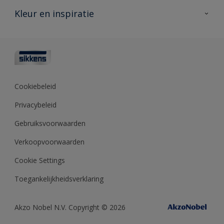
Veelgestelde vragen
Advies & service
Kleur en inspiratie
Vind je verkooppunt
Contact
Sikkens academy
Informatiebladen
Kleuren
Opdrachtgevers
Downloads
Kleurtesters
Polyfilla Pro
Kleurcollecties
Meesterhand
Kleur van het jaar
Cookiebeleid
Sikkens Center
Kleurhulpmiddelen
Privacybeleid
Kennisbank
Gebruiksvoorwaarden
Verkoopvoorwaarden
Cookie Settings
Toegankelijkheidsverklaring
Akzo Nobel N.V. Copyright © 2026