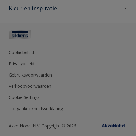
Veelgestelde vragen
Advies & service
Kleur en inspiratie
Vind je verkooppunt
Contact
Sikkens academy
Informatiebladen
Kleuren
Opdrachtgevers
Downloads
Kleurtesters
Polyfilla Pro
Kleurcollecties
Meesterhand
Kleur van het jaar
Cookiebeleid
Sikkens Center
Kleurhulpmiddelen
Privacybeleid
Kennisbank
Gebruiksvoorwaarden
Verkoopvoorwaarden
Cookie Settings
Toegankelijkheidsverklaring
Akzo Nobel N.V. Copyright © 2026