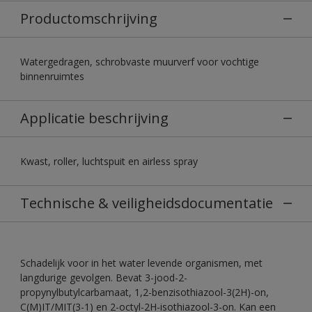
Productomschrijving
Watergedragen, schrobvaste muurverf voor vochtige
binnenruimtes
Applicatie beschrijving
Kwast, roller, luchtspuit en airless spray
Technische & veiligheidsdocumentatie
Schadelijk voor in het water levende organismen, met
langdurige gevolgen. Bevat 3-jood-2-
propynylbutylcarbamaat, 1,2-benzisothiazool-3(2H)-on,
C(M)IT/MIT(3-1) en 2-octyl-2H-isothiazool-3-on. Kan een