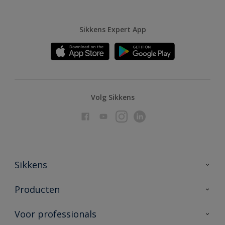
Sikkens Expert App
Volg Sikkens
Sikkens
Over Sikkens
Producten
AkzoNobel
Producten voor binnen
Voor professionals
Duurzaamheid
Producten voor buiten