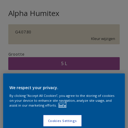
Alpha Humitex
G4.07.80
Kleur wijzigen
Grootte
5 L
Aantal
Verfcalculator
We respect your privacy.
Bereken
By clicking “Accept All Cookies”, you agree to the storing of cookies
on your device to enhance site navigation, analyze site usage, and
assist in our marketing efforts.
Info
Op dit moment is het niet mogelijk dit product online
te bestellen. Houd de website in de gaten, we werken
Cookies Settings
er hard aan om de voorraad aan te vullen.