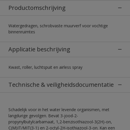
Productomschrijving
Watergedragen, schrobvaste muurverf voor vochtige
binnenruimtes
Applicatie beschrijving
Kwast, roller, luchtspuit en airless spray
Technische & veiligheidsdocumentatie
Schadelijk voor in het water levende organismen, met
langdurige gevolgen. Bevat 3-jood-2-
propynylbutylcarbamaat, 1,2-benzisothiazool-3(2H)-on,
C(M)IT/MIT(3-1) en 2-octyl-2H-isothiazool-3-on. Kan een