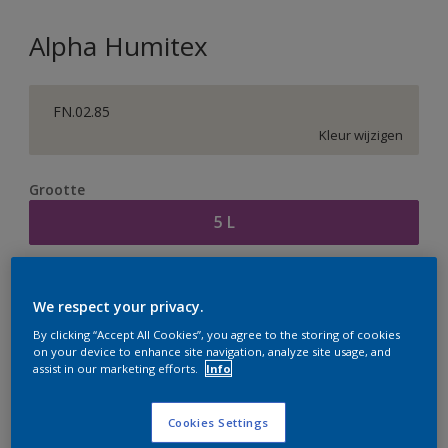
Alpha Humitex
FN.02.85
Kleur wijzigen
Grootte
5 L
Aantal
Verfcalculator
We respect your privacy.
Bereken
By clicking “Accept All Cookies”, you agree to the storing of cookies
on your device to enhance site navigation, analyze site usage, and
assist in our marketing efforts.
Info
Op dit moment is het niet mogelijk dit product online
te bestellen. Houd de website in de gaten, we werken
Cookies Settings
er hard aan om de voorraad aan te vullen.