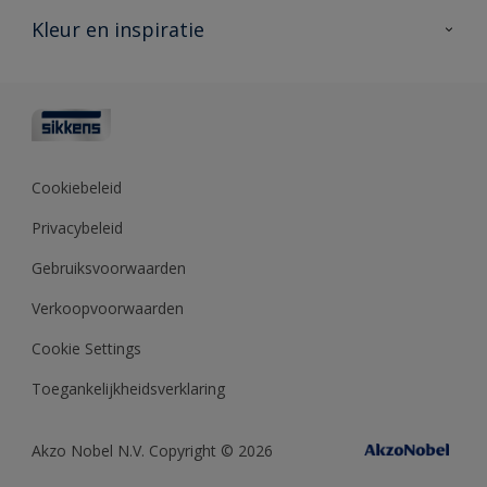
Veelgestelde vragen
Advies & service
Kleur en inspiratie
Vind je verkooppunt
Contact
Sikkens academy
Informatiebladen
Kleuren
Opdrachtgevers
Downloads
Kleurtesters
Polyfilla Pro
Kleurcollecties
Meesterhand
Kleur van het jaar
Cookiebeleid
Sikkens Center
Kleurhulpmiddelen
Privacybeleid
Kennisbank
Gebruiksvoorwaarden
Verkoopvoorwaarden
Cookie Settings
Toegankelijkheidsverklaring
Akzo Nobel N.V. Copyright © 2026