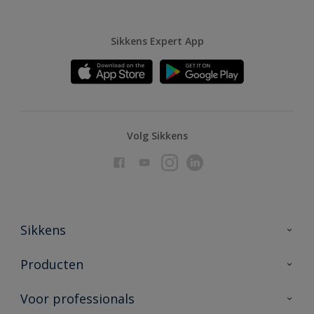
Sikkens Expert App
Volg Sikkens
Sikkens
Over Sikkens
Producten
AkzoNobel
Producten voor binnen
Voor professionals
Duurzaamheid
Producten voor buiten