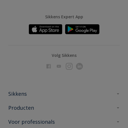
Sikkens Expert App
Volg Sikkens
Sikkens
Over Sikkens
Producten
AkzoNobel
Producten voor binnen
Voor professionals
Duurzaamheid
Producten voor buiten