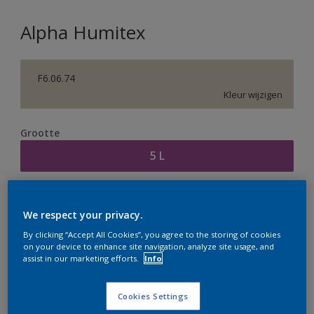
Alpha Humitex
F6.06.74
Kleur wijzigen
Grootte
5 L
Aantal
Verfcalculator
We respect your privacy.
Bereken
By clicking “Accept All Cookies”, you agree to the storing of cookies
on your device to enhance site navigation, analyze site usage, and
assist in our marketing efforts.
Info
Op dit moment is het niet mogelijk dit product online
te bestellen. Houd de website in de gaten, we werken
Cookies Settings
er hard aan om de voorraad aan te vullen.