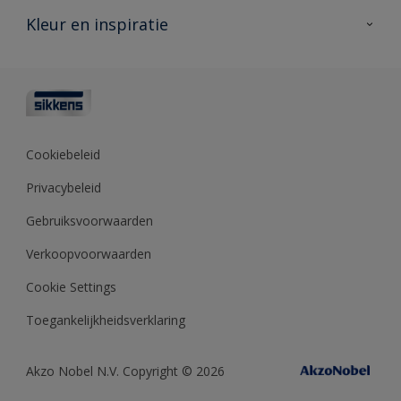
Veelgestelde vragen
Advies & service
Kleur en inspiratie
Vind je verkooppunt
Contact
Sikkens academy
Informatiebladen
Kleuren
Opdrachtgevers
Downloads
Kleurtesters
Polyfilla Pro
Kleurcollecties
Meesterhand
Kleur van het jaar
Cookiebeleid
Sikkens Center
Kleurhulpmiddelen
Privacybeleid
Kennisbank
Gebruiksvoorwaarden
Verkoopvoorwaarden
Cookie Settings
Toegankelijkheidsverklaring
Akzo Nobel N.V. Copyright © 2026