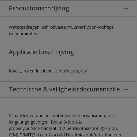
Productomschrijving
Watergedragen, schrobvaste muurverf voor vochtige
binnenruimtes
Applicatie beschrijving
Kwast, roller, luchtspuit en airless spray
Technische & veiligheidsdocumentatie
Schadelijk voor in het water levende organismen, met
langdurige gevolgen. Bevat 3-jood-2-
propynylbutylcarbamaat, 1,2-benzisothiazool-3(2H)-on,
C(M)IT/MIT(3-1) en 2-octyl-2H-isothiazool-3-on. Kan een