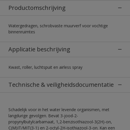
Productomschrijving
Watergedragen, schrobvaste muurverf voor vochtige
binnenruimtes
Applicatie beschrijving
Kwast, roller, luchtspuit en airless spray
Technische & veiligheidsdocumentatie
Schadelijk voor in het water levende organismen, met
langdurige gevolgen. Bevat 3-jood-2-
propynylbutylcarbamaat, 1,2-benzisothiazool-3(2H)-on,
C(M)IT/MIT(3-1) en 2-octyl-2H-isothiazool-3-on. Kan een