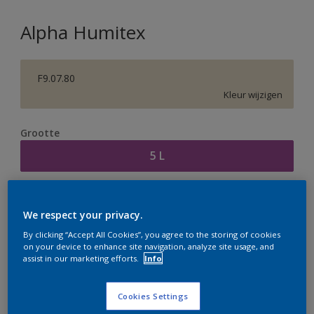
Alpha Humitex
F9.07.80
Kleur wijzigen
Grootte
5 L
Aantal
Verfcalculator
We respect your privacy.
Bereken
By clicking “Accept All Cookies”, you agree to the storing of cookies
on your device to enhance site navigation, analyze site usage, and
assist in our marketing efforts.
Info
Op dit moment is het niet mogelijk dit product online
te bestellen. Houd de website in de gaten, we werken
Cookies Settings
er hard aan om de voorraad aan te vullen.