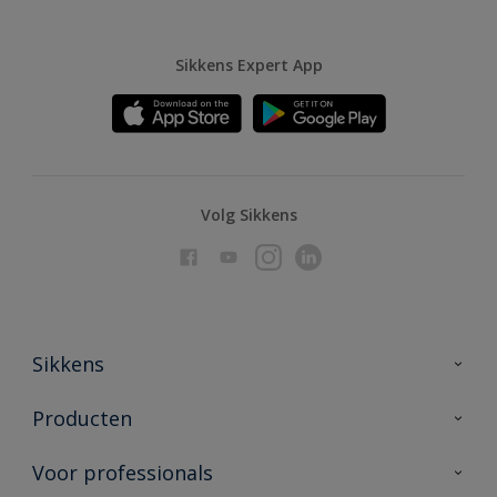
Sikkens Expert App
Volg Sikkens
Sikkens
Over Sikkens
Producten
AkzoNobel
Producten voor binnen
Voor professionals
Duurzaamheid
Producten voor buiten