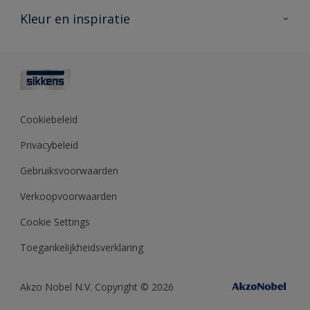
Veelgestelde vragen
Advies & service
Kleur en inspiratie
Vind je verkooppunt
Contact
Sikkens academy
Informatiebladen
Kleuren
Opdrachtgevers
Downloads
Kleurtesters
Polyfilla Pro
Kleurcollecties
Meesterhand
Kleur van het jaar
Cookiebeleid
Sikkens Center
Kleurhulpmiddelen
Privacybeleid
Kennisbank
Gebruiksvoorwaarden
Verkoopvoorwaarden
Cookie Settings
Toegankelijkheidsverklaring
Akzo Nobel N.V. Copyright © 2026