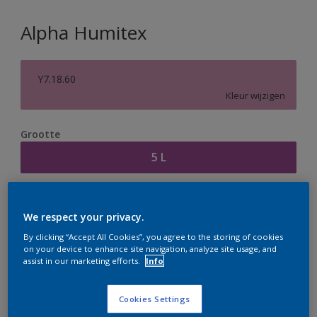
Alpha Humitex
Y7.18.60
Kleur wijzigen
Grootte
5 L
Aantal
Verfcalculator
We respect your privacy.
Bereken
By clicking “Accept All Cookies”, you agree to the storing of cookies
on your device to enhance site navigation, analyze site usage, and
assist in our marketing efforts.
Info
Op dit moment is het niet mogelijk dit product online
te bestellen. Houd de website in de gaten, we werken
Cookies Settings
er hard aan om de voorraad aan te vullen.