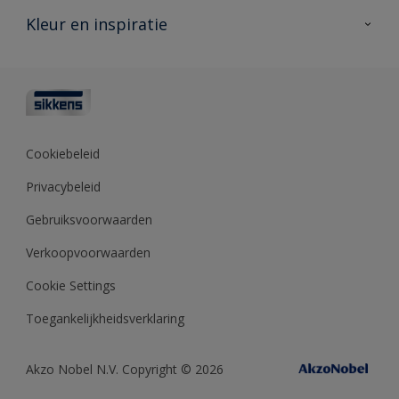
Veelgestelde vragen
Advies & service
Kleur en inspiratie
Vind je verkooppunt
Contact
Sikkens academy
Informatiebladen
Kleuren
Opdrachtgevers
Downloads
Kleurtesters
Polyfilla Pro
Kleurcollecties
Meesterhand
Kleur van het jaar
Cookiebeleid
Sikkens Center
Kleurhulpmiddelen
Privacybeleid
Kennisbank
Gebruiksvoorwaarden
Verkoopvoorwaarden
Cookie Settings
Toegankelijkheidsverklaring
Akzo Nobel N.V. Copyright © 2026