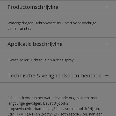
Productomschrijving
Watergedragen, schrobvaste muurverf voor vochtige
binnenruimtes
Applicatie beschrijving
Kwast, roller, luchtspuit en airless spray
Technische & veiligheidsdocumentatie
Schadelijk voor in het water levende organismen, met
langdurige gevolgen. Bevat 3-jood-2-
propynylbutylcarbamaat, 1,2-benzisothiazool-3(2H)-on,
C(M)IT/MIT(3-1) en 2-octyl-2H-isothiazool-3-on. Kan een