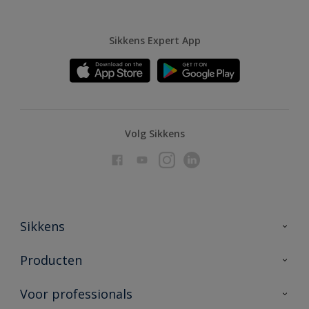
Sikkens Expert App
Volg Sikkens
Sikkens
Over Sikkens
Producten
AkzoNobel
Producten voor binnen
Voor professionals
Duurzaamheid
Producten voor buiten