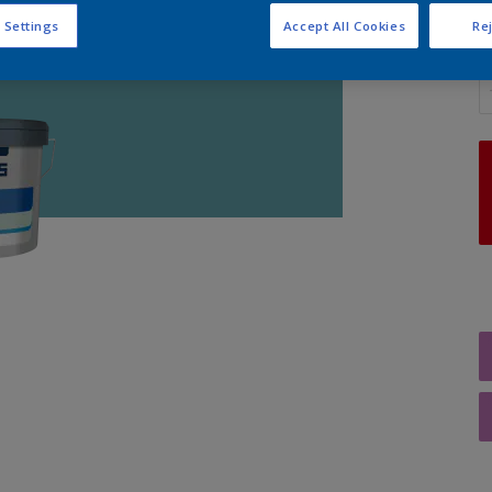
 Settings
Accept All Cookies
Rej
A