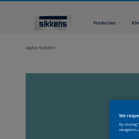
Producten
Kl
Alpha Humitex
We respe
By clicking
navigation, 