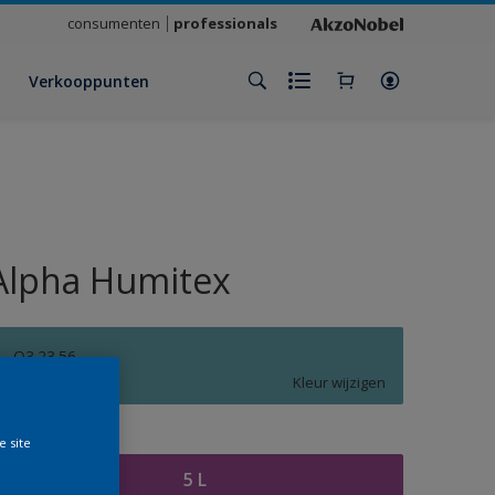
consumenten
professionals
Verkooppunten
Alpha Humitex
Q3.23.56
Kleur wijzigen
rootte
e site
5 L