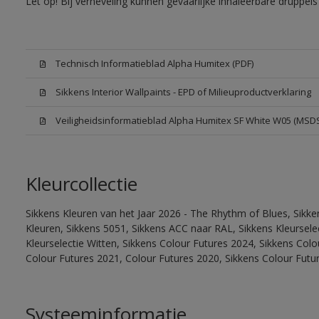
Let op! Bij verneveling kunnen gevaarlijke inhaleerbare druppe
Technisch Informatieblad Alpha Humitex (PDF)
Sikkens Interior Wallpaints - EPD of Milieuproductverklaring
Veiligheidsinformatieblad Alpha Humitex SF White W05 (MSD
Kleurcollectie
Sikkens Kleuren van het Jaar 2026 - The Rhythm of Blues, Sikk
Kleuren, Sikkens 5051, Sikkens ACC naar RAL, Sikkens Kleurselect
Kleurselectie Witten, Sikkens Colour Futures 2024, Sikkens Col
Colour Futures 2021, Colour Futures 2020, Sikkens Colour Futu
Systeeminformatie