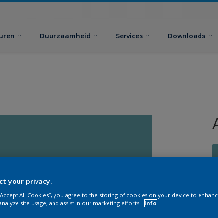
euren
Duurzaamheid
Services
Downloads
ct your privacy.
G
 “Accept All Cookies”, you agree to the storing of cookies on your device to enhanc
analyze site usage, and assist in our marketing efforts.
Info