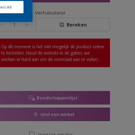
ect All
antal
Verfcalculator
Bereken
Op dit moment is het niet mogelijk dit product online
te bestellen. Houd de website in de gaten, we
werken er hard aan om de voorraad aan te vullen.
Boodschappenlijst
Vind een winkel
Voeg toe aan klus