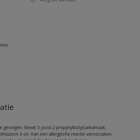
mtes
atie
ge gevolgen. Bevat 3-jood-2-propynylbutylcarbamaat,
thiazool-3-on. Kan een allergische reactie veroorzaken.