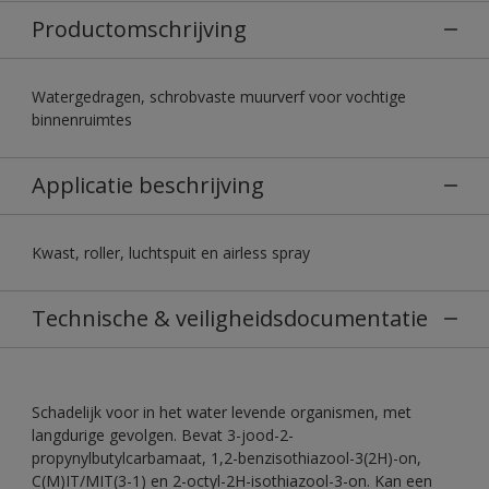
Productomschrijving
Watergedragen, schrobvaste muurverf voor vochtige
binnenruimtes
Applicatie beschrijving
Kwast, roller, luchtspuit en airless spray
Technische & veiligheidsdocumentatie
Schadelijk voor in het water levende organismen, met
langdurige gevolgen. Bevat 3-jood-2-
propynylbutylcarbamaat, 1,2-benzisothiazool-3(2H)-on,
C(M)IT/MIT(3-1) en 2-octyl-2H-isothiazool-3-on. Kan een