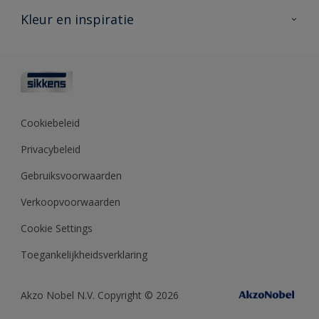
Veelgestelde vragen
Advies & service
Kleur en inspiratie
Vind je verkooppunt
Contact
Sikkens academy
Informatiebladen
Kleuren
Opdrachtgevers
Downloads
Kleurtesters
Polyfilla Pro
Kleurcollecties
Meesterhand
Kleur van het jaar
Cookiebeleid
Sikkens Center
Kleurhulpmiddelen
Privacybeleid
Kennisbank
Gebruiksvoorwaarden
Verkoopvoorwaarden
Cookie Settings
Toegankelijkheidsverklaring
Akzo Nobel N.V. Copyright © 2026