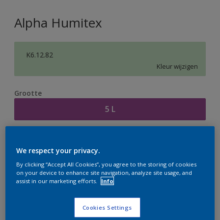
Alpha Humitex
K6.12.82
Kleur wijzigen
Grootte
5 L
Aantal
Verfcalculator
We respect your privacy.
Bereken
By clicking “Accept All Cookies”, you agree to the storing of cookies
on your device to enhance site navigation, analyze site usage, and
assist in our marketing efforts.
Info
Op dit moment is het niet mogelijk dit product online
te bestellen. Houd de website in de gaten, we werken
Cookies Settings
er hard aan om de voorraad aan te vullen.