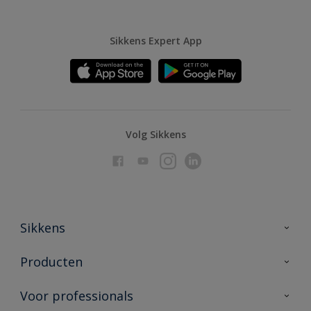
Sikkens Expert App
Volg Sikkens
Sikkens
Over Sikkens
Producten
AkzoNobel
Producten voor binnen
Voor professionals
Duurzaamheid
Producten voor buiten