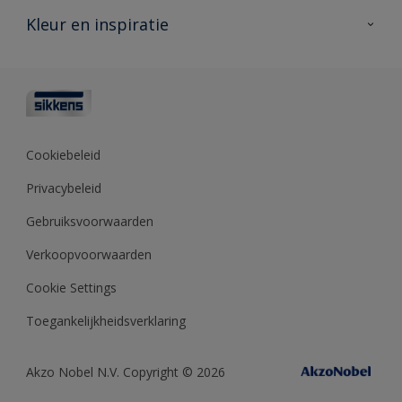
Veelgestelde vragen
Advies & service
Kleur en inspiratie
Vind je verkooppunt
Contact
Sikkens academy
Informatiebladen
Kleuren
Opdrachtgevers
Downloads
Kleurtesters
Polyfilla Pro
Kleurcollecties
Meesterhand
Kleur van het jaar
Cookiebeleid
Sikkens Center
Kleurhulpmiddelen
Privacybeleid
Kennisbank
Gebruiksvoorwaarden
Verkoopvoorwaarden
Cookie Settings
Toegankelijkheidsverklaring
Akzo Nobel N.V. Copyright © 2026