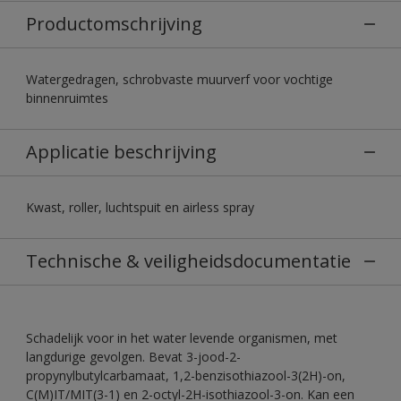
Productomschrijving
Watergedragen, schrobvaste muurverf voor vochtige
binnenruimtes
Applicatie beschrijving
Kwast, roller, luchtspuit en airless spray
Technische & veiligheidsdocumentatie
Schadelijk voor in het water levende organismen, met
langdurige gevolgen. Bevat 3-jood-2-
propynylbutylcarbamaat, 1,2-benzisothiazool-3(2H)-on,
C(M)IT/MIT(3-1) en 2-octyl-2H-isothiazool-3-on. Kan een