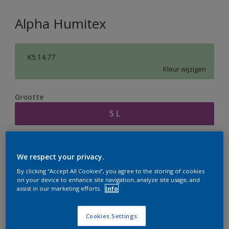
Alpha Humitex
K5.14.77
Kleur wijzigen
Grootte
5 L
Aantal
Verfcalculator
We respect your privacy.
Bereken
By clicking “Accept All Cookies”, you agree to the storing of cookies
on your device to enhance site navigation, analyze site usage, and
assist in our marketing efforts.
Info
Op dit moment is het niet mogelijk dit product online
te bestellen. Houd de website in de gaten, we werken
Cookies Settings
er hard aan om de voorraad aan te vullen.