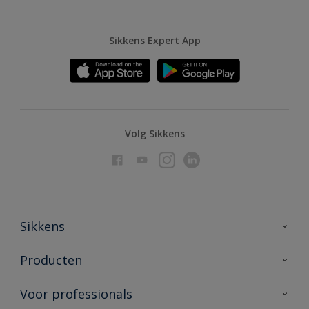
Sikkens Expert App
Volg Sikkens
Sikkens
Over Sikkens
Producten
AkzoNobel
Producten voor binnen
Voor professionals
Duurzaamheid
Producten voor buiten