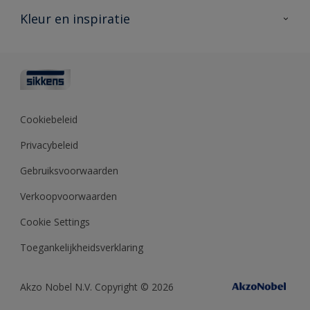
Veelgestelde vragen
Advies & service
Kleur en inspiratie
Vind je verkooppunt
Contact
Sikkens academy
Informatiebladen
Kleuren
Opdrachtgevers
Downloads
Kleurtesters
Polyfilla Pro
Kleurcollecties
Meesterhand
Kleur van het jaar
Cookiebeleid
Sikkens Center
Kleurhulpmiddelen
Privacybeleid
Kennisbank
Gebruiksvoorwaarden
Verkoopvoorwaarden
Cookie Settings
Toegankelijkheidsverklaring
Akzo Nobel N.V. Copyright © 2026