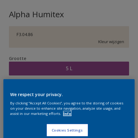
Alpha Humitex
F3.04.86
Kleur wijzigen
Grootte
5 L
Aantal
Verfcalculator
We respect your privacy.
Bereken
By clicking “Accept All Cookies”, you agree to the storing of cookies
on your device to enhance site navigation, analyze site usage, and
assist in our marketing efforts.
Info
Op dit moment is het niet mogelijk dit product online
te bestellen. Houd de website in de gaten, we werken
Cookies Settings
er hard aan om de voorraad aan te vullen.