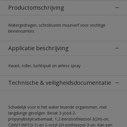
Productomschrijving
Watergedragen, schrobvaste muurverf voor vochtige
binnenruimtes
Applicatie beschrijving
Kwast, roller, luchtspuit en airless spray
Technische & veiligheidsdocumentatie
Schadelijk voor in het water levende organismen, met
langdurige gevolgen. Bevat 3-jood-2-
propynylbutylcarbamaat, 1,2-benzisothiazool-3(2H)-on,
C(M)IT/MIT(3-1) en 2-octyl-2H-isothiazool-3-on. Kan een