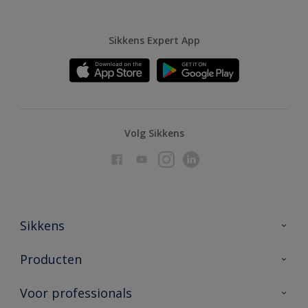
Sikkens Expert App
Volg Sikkens
Sikkens
Over Sikkens
Producten
AkzoNobel
Producten voor binnen
Voor professionals
Duurzaamheid
Producten voor buiten