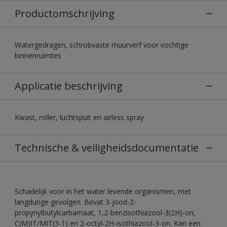
Productomschrijving
Watergedragen, schrobvaste muurverf voor vochtige
binnenruimtes
Applicatie beschrijving
Kwast, roller, luchtspuit en airless spray
Technische & veiligheidsdocumentatie
Schadelijk voor in het water levende organismen, met
langdurige gevolgen. Bevat 3-jood-2-
propynylbutylcarbamaat, 1,2-benzisothiazool-3(2H)-on,
C(M)IT/MIT(3-1) en 2-octyl-2H-isothiazool-3-on. Kan een