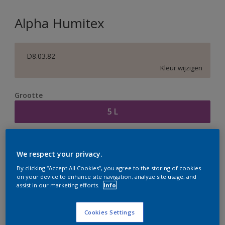
Alpha Humitex
D8.03.82
Kleur wijzigen
Grootte
5 L
Aantal
Verfcalculator
We respect your privacy.
Bereken
By clicking “Accept All Cookies”, you agree to the storing of cookies
on your device to enhance site navigation, analyze site usage, and
assist in our marketing efforts.
Info
Op dit moment is het niet mogelijk dit product online
te bestellen. Houd de website in de gaten, we werken
Cookies Settings
er hard aan om de voorraad aan te vullen.