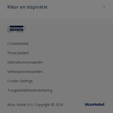
Veelgestelde vragen
Advies & service
Kleur en inspiratie
Vind je verkooppunt
Contact
Sikkens academy
Informatiebladen
Kleuren
Opdrachtgevers
Downloads
Kleurtesters
Polyfilla Pro
Kleurcollecties
Meesterhand
Kleur van het jaar
Cookiebeleid
Sikkens Center
Kleurhulpmiddelen
Privacybeleid
Kennisbank
Gebruiksvoorwaarden
Verkoopvoorwaarden
Cookie Settings
Toegankelijkheidsverklaring
Akzo Nobel N.V. Copyright © 2026