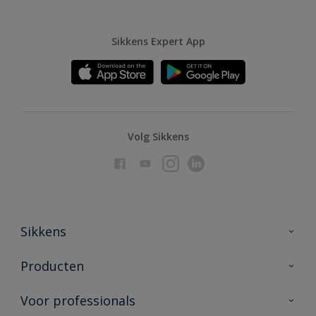
Sikkens Expert App
Volg Sikkens
Sikkens
Over Sikkens
Producten
AkzoNobel
Producten voor binnen
Voor professionals
Duurzaamheid
Producten voor buiten