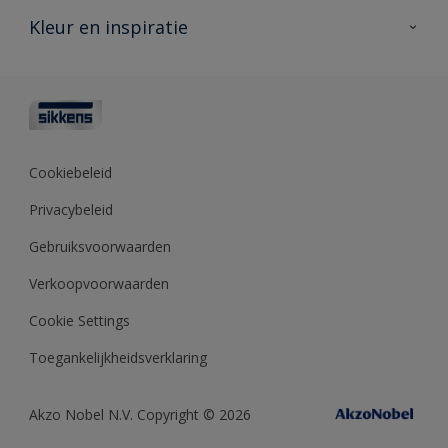
Veelgestelde vragen
Advies & service
Kleur en inspiratie
Vind je verkooppunt
Contact
Sikkens academy
Informatiebladen
Kleuren
Opdrachtgevers
Downloads
Kleurtesters
Polyfilla Pro
Kleurcollecties
Meesterhand
Kleur van het jaar
Cookiebeleid
Sikkens Center
Kleurhulpmiddelen
Privacybeleid
Kennisbank
Gebruiksvoorwaarden
Verkoopvoorwaarden
Cookie Settings
Toegankelijkheidsverklaring
Akzo Nobel N.V. Copyright © 2026