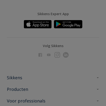
Sikkens Expert App
Volg Sikkens
Sikkens
Over Sikkens
Producten
AkzoNobel
Producten voor binnen
Voor professionals
Duurzaamheid
Producten voor buiten