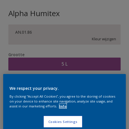
Alpha Humitex
AN.01.86
Kleur wijzigen
Grootte
5 L
Aantal
Verfcalculator
We respect your privacy.
Bereken
By clicking “Accept All Cookies”, you agree to the storing of cookies
on your device to enhance site navigation, analyze site usage, and
assist in our marketing efforts.
Info
Op dit moment is het niet mogelijk dit product online
te bestellen. Houd de website in de gaten, we werken
Cookies Settings
er hard aan om de voorraad aan te vullen.