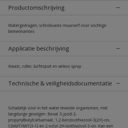
Productomschrijving
Watergedragen, schrobvaste muurverf voor vochtige
binnenruimtes
Applicatie beschrijving
Kwast, roller, luchtspuit en airless spray
Technische & veiligheidsdocumentatie
Schadelijk voor in het water levende organismen, met
langdurige gevolgen. Bevat 3-jood-2-
propynylbutylcarbamaat, 1,2-benzisothiazool-3(2H)-on,
C(M)IT/MIT(3-1) en 2-octyl-2H-isothiazool-3-on. Kan een