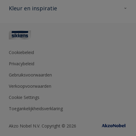
Veelgestelde vragen
Advies & service
Kleur en inspiratie
Vind je verkooppunt
Contact
Sikkens academy
Informatiebladen
Kleuren
Opdrachtgevers
Downloads
Kleurtesters
Polyfilla Pro
Kleurcollecties
Meesterhand
Kleur van het jaar
Cookiebeleid
Sikkens Center
Kleurhulpmiddelen
Privacybeleid
Kennisbank
Gebruiksvoorwaarden
Verkoopvoorwaarden
Cookie Settings
Toegankelijkheidsverklaring
Akzo Nobel N.V. Copyright © 2026