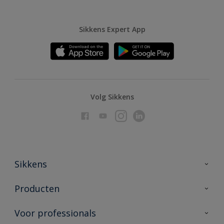
Sikkens Expert App
Volg Sikkens
Sikkens
Over Sikkens
Producten
AkzoNobel
Producten voor binnen
Voor professionals
Duurzaamheid
Producten voor buiten