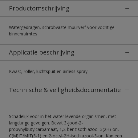
Productomschrijving
Watergedragen, schrobvaste muurverf voor vochtige
binnenruimtes
Applicatie beschrijving
Kwast, roller, luchtspuit en airless spray
Technische & veiligheidsdocumentatie
Schadelijk voor in het water levende organismen, met
langdurige gevolgen. Bevat 3-jood-2-
propynylbutylcarbamaat, 1,2-benzisothiazool-3(2H)-on,
C(M)IT/MIT(3-1) en 2-octyl-2H-isothiazool-3-on. Kan een