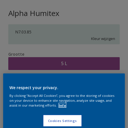
Alpha Humitex
N7.03.85
Kleur wijzigen
Grootte
5 L
Aantal
Verfcalculator
We respect your privacy.
Bereken
By clicking “Accept All Cookies”, you agree to the storing of cookies
on your device to enhance site navigation, analyze site usage, and
assist in our marketing efforts.
Info
Op dit moment is het niet mogelijk dit product online
te bestellen. Houd de website in de gaten, we werken
Cookies Settings
er hard aan om de voorraad aan te vullen.