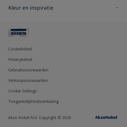
Veelgestelde vragen
Advies & service
Kleur en inspiratie
Vind je verkooppunt
Contact
Sikkens academy
Informatiebladen
Kleuren
Opdrachtgevers
Downloads
Kleurtesters
Polyfilla Pro
Kleurcollecties
Meesterhand
Kleur van het jaar
Cookiebeleid
Sikkens Center
Kleurhulpmiddelen
Privacybeleid
Kennisbank
Gebruiksvoorwaarden
Verkoopvoorwaarden
Cookie Settings
Toegankelijkheidsverklaring
Akzo Nobel N.V. Copyright © 2026