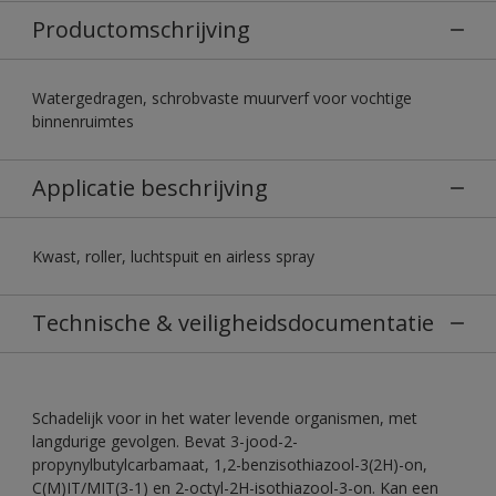
Productomschrijving
Watergedragen, schrobvaste muurverf voor vochtige
binnenruimtes
Applicatie beschrijving
Kwast, roller, luchtspuit en airless spray
Technische & veiligheidsdocumentatie
Schadelijk voor in het water levende organismen, met
langdurige gevolgen. Bevat 3-jood-2-
propynylbutylcarbamaat, 1,2-benzisothiazool-3(2H)-on,
C(M)IT/MIT(3-1) en 2-octyl-2H-isothiazool-3-on. Kan een