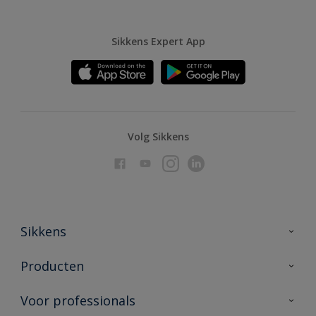
Sikkens Expert App
Volg Sikkens
Sikkens
Over Sikkens
Producten
AkzoNobel
Producten voor binnen
Voor professionals
Duurzaamheid
Producten voor buiten