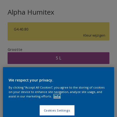
Alpha Humitex
G4.40.80
Kleur wijzigen
Grootte
5 L
Aantal
Verfcalculator
We respect your privacy.
Bereken
By clicking “Accept All Cookies”, you agree to the storing of cookies
on your device to enhance site navigation, analyze site usage, and
assist in our marketing efforts.
Info
Op dit moment is het niet mogelijk dit product online
te bestellen. Houd de website in de gaten, we werken
Cookies Settings
er hard aan om de voorraad aan te vullen.