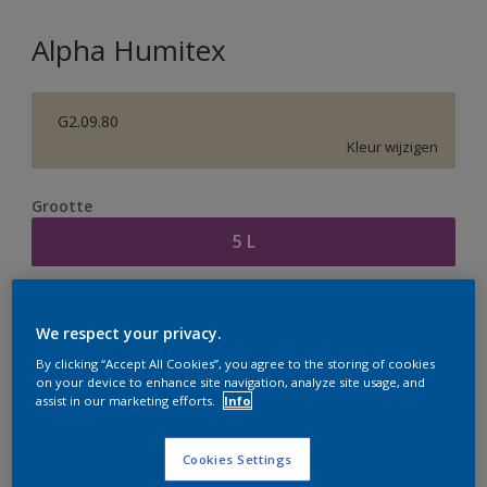
Alpha Humitex
G2.09.80
Kleur wijzigen
Grootte
5 L
Aantal
Verfcalculator
We respect your privacy.
Bereken
By clicking “Accept All Cookies”, you agree to the storing of cookies
on your device to enhance site navigation, analyze site usage, and
assist in our marketing efforts.
Info
Op dit moment is het niet mogelijk dit product online
te bestellen. Houd de website in de gaten, we werken
Cookies Settings
er hard aan om de voorraad aan te vullen.