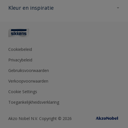
Veelgestelde vragen
Advies & service
Kleur en inspiratie
Vind je verkooppunt
Contact
Sikkens academy
Informatiebladen
Kleuren
Opdrachtgevers
Downloads
Kleurtesters
Polyfilla Pro
Kleurcollecties
Meesterhand
Kleur van het jaar
Cookiebeleid
Sikkens Center
Kleurhulpmiddelen
Privacybeleid
Kennisbank
Gebruiksvoorwaarden
Verkoopvoorwaarden
Cookie Settings
Toegankelijkheidsverklaring
Akzo Nobel N.V. Copyright © 2026