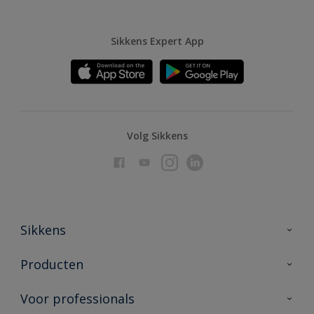
Sikkens Expert App
Volg Sikkens
Sikkens
Over Sikkens
Producten
AkzoNobel
Producten voor binnen
Voor professionals
Duurzaamheid
Producten voor buiten