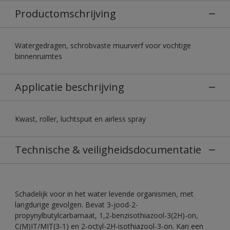
Productomschrijving
Watergedragen, schrobvaste muurverf voor vochtige
binnenruimtes
Applicatie beschrijving
Kwast, roller, luchtspuit en airless spray
Technische & veiligheidsdocumentatie
Schadelijk voor in het water levende organismen, met
langdurige gevolgen. Bevat 3-jood-2-
propynylbutylcarbamaat, 1,2-benzisothiazool-3(2H)-on,
C(M)IT/MIT(3-1) en 2-octyl-2H-isothiazool-3-on. Kan een