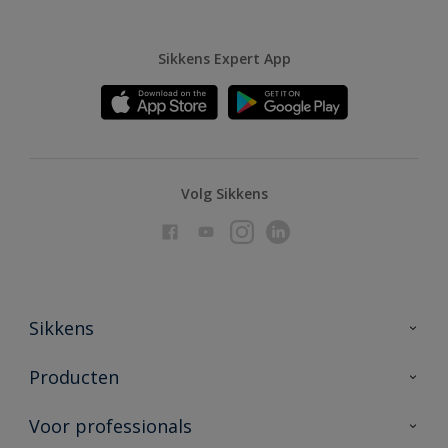
Sikkens Expert App
Volg Sikkens
Sikkens
Over Sikkens
Producten
AkzoNobel
Producten voor binnen
Voor professionals
Duurzaamheid
Producten voor buiten