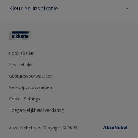
Veelgestelde vragen
Advies & service
Kleur en inspiratie
Vind je verkooppunt
Contact
Sikkens academy
Informatiebladen
Kleuren
Opdrachtgevers
Downloads
Kleurtesters
Polyfilla Pro
Kleurcollecties
Meesterhand
Kleur van het jaar
Cookiebeleid
Sikkens Center
Kleurhulpmiddelen
Privacybeleid
Kennisbank
Gebruiksvoorwaarden
Verkoopvoorwaarden
Cookie Settings
Toegankelijkheidsverklaring
Akzo Nobel N.V. Copyright © 2026