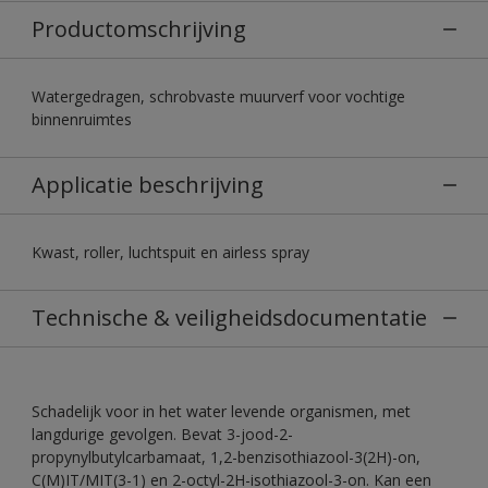
Productomschrijving
Watergedragen, schrobvaste muurverf voor vochtige
binnenruimtes
Applicatie beschrijving
Kwast, roller, luchtspuit en airless spray
Technische & veiligheidsdocumentatie
Schadelijk voor in het water levende organismen, met
langdurige gevolgen. Bevat 3-jood-2-
propynylbutylcarbamaat, 1,2-benzisothiazool-3(2H)-on,
C(M)IT/MIT(3-1) en 2-octyl-2H-isothiazool-3-on. Kan een