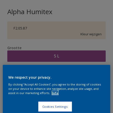
Alpha Humitex
F2.05.87
Kleur wijzigen
Grootte
5 L
Aantal
Verfcalculator
We respect your privacy.
Bereken
By clicking “Accept All Cookies”, you agree to the storing of cookies
on your device to enhance site navigation, analyze site usage, and
assist in our marketing efforts.
Info
Op dit moment is het niet mogelijk dit product online
te bestellen. Houd de website in de gaten, we werken
Cookies Settings
er hard aan om de voorraad aan te vullen.