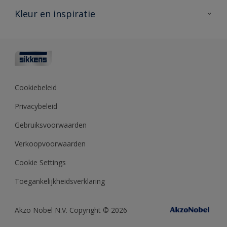
Veelgestelde vragen
Advies & service
Kleur en inspiratie
Vind je verkooppunt
Contact
Sikkens academy
Informatiebladen
Kleuren
Opdrachtgevers
Downloads
Kleurtesters
Polyfilla Pro
Kleurcollecties
Meesterhand
Kleur van het jaar
Cookiebeleid
Sikkens Center
Kleurhulpmiddelen
Privacybeleid
Kennisbank
Gebruiksvoorwaarden
Verkoopvoorwaarden
Cookie Settings
Toegankelijkheidsverklaring
Akzo Nobel N.V. Copyright © 2026