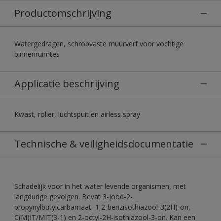
Productomschrijving
Watergedragen, schrobvaste muurverf voor vochtige
binnenruimtes
Applicatie beschrijving
Kwast, roller, luchtspuit en airless spray
Technische & veiligheidsdocumentatie
Schadelijk voor in het water levende organismen, met
langdurige gevolgen. Bevat 3-jood-2-
propynylbutylcarbamaat, 1,2-benzisothiazool-3(2H)-on,
C(M)IT/MIT(3-1) en 2-octyl-2H-isothiazool-3-on. Kan een