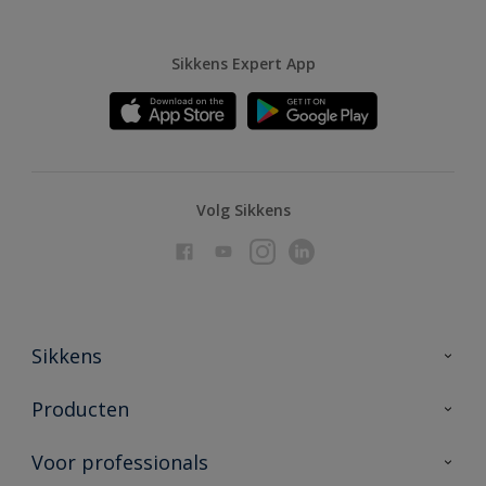
Sikkens Expert App
Volg Sikkens
Sikkens
Over Sikkens
Producten
AkzoNobel
Producten voor binnen
Voor professionals
Duurzaamheid
Producten voor buiten