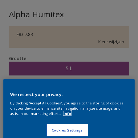
Alpha Humitex
E8.07.83
Kleur wijzigen
Grootte
5 L
Aantal
Verfcalculator
We respect your privacy.
Bereken
By clicking “Accept All Cookies”, you agree to the storing of cookies
on your device to enhance site navigation, analyze site usage, and
assist in our marketing efforts.
Info
Op dit moment is het niet mogelijk dit product online
te bestellen. Houd de website in de gaten, we werken
Cookies Settings
er hard aan om de voorraad aan te vullen.