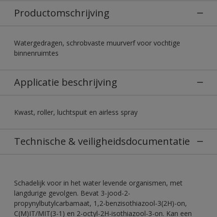
Productomschrijving
Watergedragen, schrobvaste muurverf voor vochtige
binnenruimtes
Applicatie beschrijving
Kwast, roller, luchtspuit en airless spray
Technische & veiligheidsdocumentatie
Schadelijk voor in het water levende organismen, met
langdurige gevolgen. Bevat 3-jood-2-
propynylbutylcarbamaat, 1,2-benzisothiazool-3(2H)-on,
C(M)IT/MIT(3-1) en 2-octyl-2H-isothiazool-3-on. Kan een