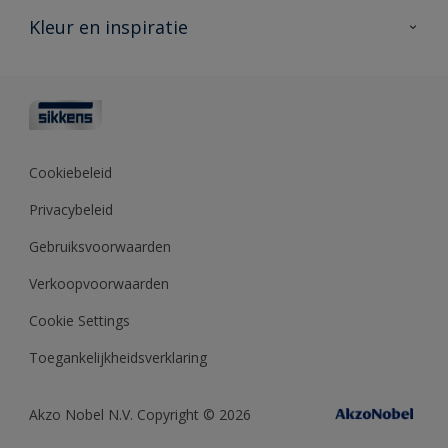
Veelgestelde vragen
Advies & service
Kleur en inspiratie
Vind je verkooppunt
Contact
Sikkens academy
Informatiebladen
Kleuren
Opdrachtgevers
Downloads
Kleurtesters
Polyfilla Pro
Kleurcollecties
Meesterhand
Kleur van het jaar
Cookiebeleid
Sikkens Center
Kleurhulpmiddelen
Privacybeleid
Kennisbank
Gebruiksvoorwaarden
Verkoopvoorwaarden
Cookie Settings
Toegankelijkheidsverklaring
Akzo Nobel N.V. Copyright © 2026