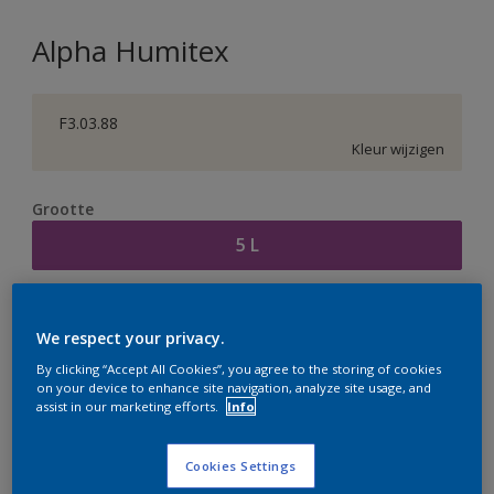
Alpha Humitex
F3.03.88
Kleur wijzigen
Grootte
5 L
Aantal
Verfcalculator
We respect your privacy.
Bereken
By clicking “Accept All Cookies”, you agree to the storing of cookies
on your device to enhance site navigation, analyze site usage, and
assist in our marketing efforts.
Info
Op dit moment is het niet mogelijk dit product online
te bestellen. Houd de website in de gaten, we werken
Cookies Settings
er hard aan om de voorraad aan te vullen.