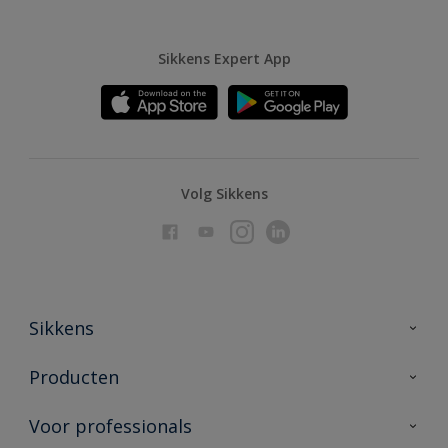
Sikkens Expert App
Volg Sikkens
Sikkens
Over Sikkens
Producten
AkzoNobel
Producten voor binnen
Voor professionals
Duurzaamheid
Producten voor buiten