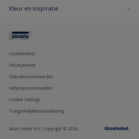
Veelgestelde vragen
Advies & service
Kleur en inspiratie
Vind je verkooppunt
Contact
Sikkens academy
Informatiebladen
Kleuren
Opdrachtgevers
Downloads
Kleurtesters
Polyfilla Pro
Kleurcollecties
Meesterhand
Kleur van het jaar
Cookiebeleid
Sikkens Center
Kleurhulpmiddelen
Privacybeleid
Kennisbank
Gebruiksvoorwaarden
Verkoopvoorwaarden
Cookie Settings
Toegankelijkheidsverklaring
Akzo Nobel N.V. Copyright © 2026