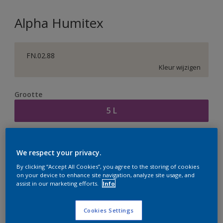
Alpha Humitex
FN.02.88
Kleur wijzigen
Grootte
5 L
Aantal
Verfcalculator
We respect your privacy.
Bereken
By clicking “Accept All Cookies”, you agree to the storing of cookies
on your device to enhance site navigation, analyze site usage, and
assist in our marketing efforts.
Info
Op dit moment is het niet mogelijk dit product online
te bestellen. Houd de website in de gaten, we werken
Cookies Settings
er hard aan om de voorraad aan te vullen.