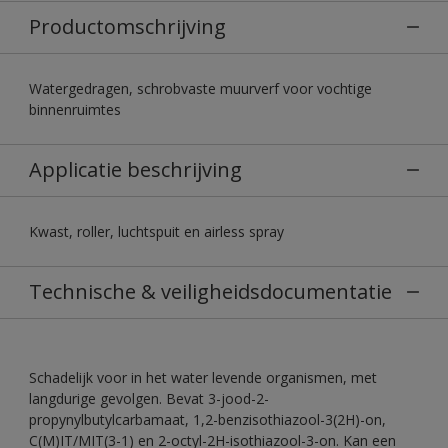
Productomschrijving
Watergedragen, schrobvaste muurverf voor vochtige
binnenruimtes
Applicatie beschrijving
Kwast, roller, luchtspuit en airless spray
Technische & veiligheidsdocumentatie
Schadelijk voor in het water levende organismen, met
langdurige gevolgen. Bevat 3-jood-2-
propynylbutylcarbamaat, 1,2-benzisothiazool-3(2H)-on,
C(M)IT/MIT(3-1) en 2-octyl-2H-isothiazool-3-on. Kan een