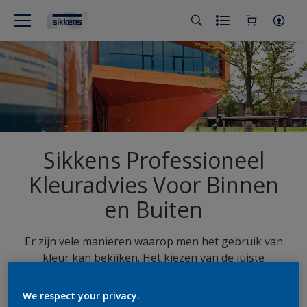
Sikkens Professioneel
Kleuradvies Voor Binnen
en Buiten
Er zijn vele manieren waarop men het gebruik van
kleur kan bekijken. Het kiezen van de juiste
kleurcombinatie voor de buitenzijde van een
gebouw of voor een interieur kan dan ook een
We respect your privacy.