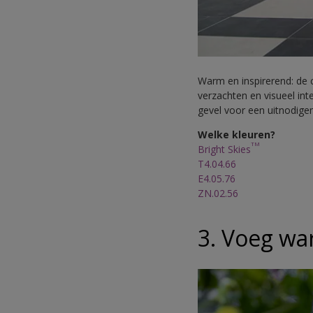
Warm en inspirerend: de 
verzachten en visueel int
gevel voor een uitnodige
Welke kleuren?
TM
Bright Skies
T4.04.66
E4.05.76
ZN.02.56
3. Voeg wa