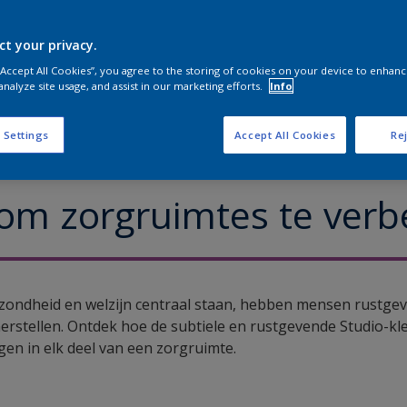
ct your privacy.
 “Accept All Cookies”, you agree to the storing of cookies on your device to enhanc
analyze site usage, and assist in our marketing efforts.
Info
 Settings
Accept All Cookies
Rej
n met CF22-kleuren
om zorgruimtes te verb
ondheid en welzijn centraal staan, hebben mensen rustge
erstellen. Ontdek hoe de subtiele en rustgevende Studio-kl
en in elk deel van een zorgruimte.