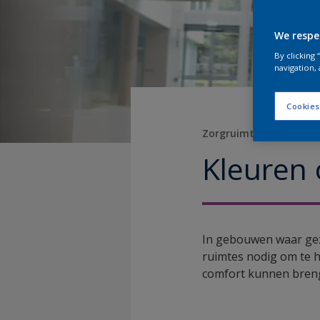
We respe
By clicking
navigation, 
Cookies
Zorgruimtes verbetere
Kleuren 
In gebouwen waar gez
ruimtes nodig om te h
comfort kunnen breng