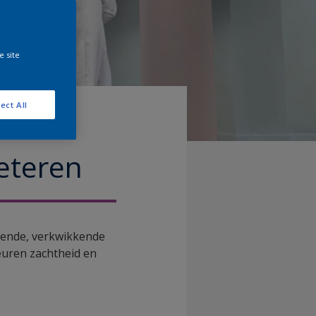
e site
ect All
eteren
vende, verkwikkende
euren zachtheid en