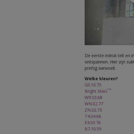
De eerste indruk telt en
ontspannen. Hier zijn sub
prettig aanvoelt.
Welke kleuren?
G0.10.75
TM
Bright Skies
W9.03.68
WN.02.77
ZN.02.73
T4.04.66
E4.05.76
B7.10.59