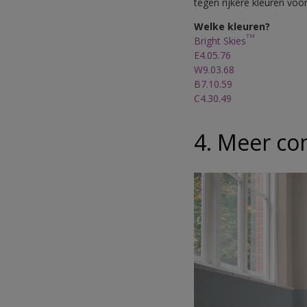
tegen rijkere kleuren voo
Welke kleuren?
TM
Bright Skies
E4.05.76
W9.03.68
B7.10.59
C4.30.49
4. Meer co